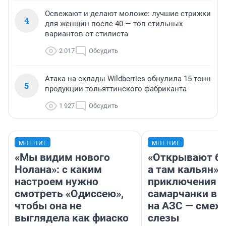
Освежают и делают моложе: лучшие стрижки
4
для женщин после 40 — топ стильных
вариантов от стилиста
2 017
Обсудить
Атака на склады Wildberries обнулила 15 тонн
5
продукции тольяттинского фабриканта
1 927
Обсудить
МНЕНИЕ
МНЕНИЕ
«Мы видим нового
«Открывают ба
Нолана»: с каким
а там кальян»: 
настроем нужно
приключения
смотреть «Одиссею»,
самарчанки в 
чтобы она не
на АЗС — смех 
выглядела как фиаско
слезы