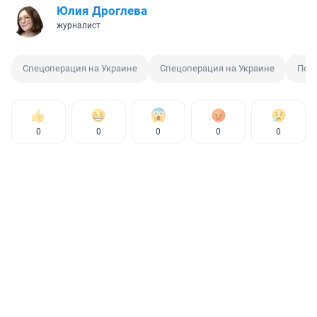
Юлия Дроглева
журналист
Спецоперация на Украине
Спецоперация на Украине
Пог
0
0
0
0
0