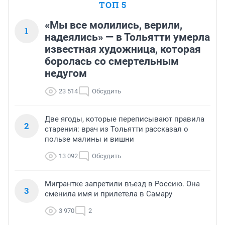
ТОП 5
«Мы все молились, верили,
1
надеялись» — в Тольятти умерла
известная художница, которая
боролась со смертельным
недугом
23 514
Обсудить
Две ягоды, которые переписывают правила
2
старения: врач из Тольятти рассказал о
пользе малины и вишни
13 092
Обсудить
Мигрантке запретили въезд в Россию. Она
3
сменила имя и прилетела в Самару
3 970
2