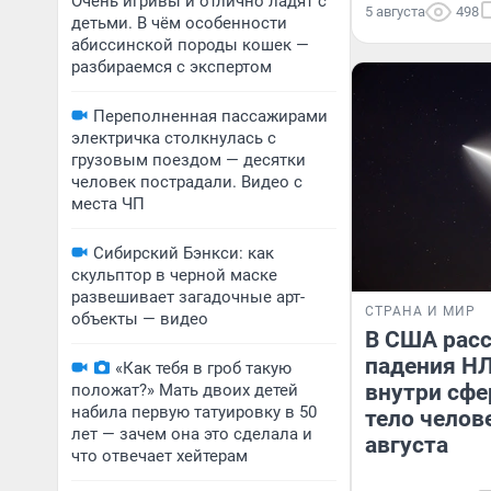
Очень игривы и отлично ладят с
5 августа
498
детьми. В чём особенности
абиссинской породы кошек —
разбираемся с экспертом
Переполненная пассажирами
электричка столкнулась с
грузовым поездом — десятки
человек пострадали. Видео с
места ЧП
Сибирский Бэнкси: как
скульптор в черной маске
развешивает загадочные арт-
СТРАНА И МИР
объекты — видео
В США расс
падения НЛ
«Как тебя в гроб такую
внутри сф
положат?» Мать двоих детей
набила первую татуировку в 50
тело челов
лет — зачем она это сделала и
августа
что отвечает хейтерам