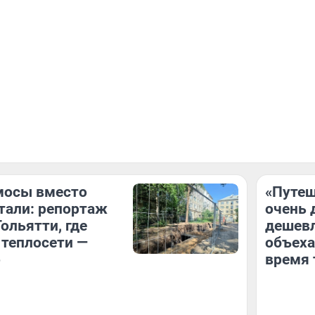
мосы вместо
«Путеш
тали: репортаж
очень 
ольятти, где
дешевл
теплосети —
объеха
о
время 