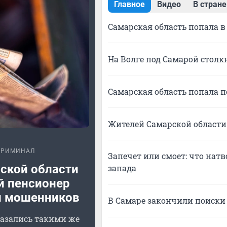
Главное
Видео
В стране
Самарская область попала в
На Волге под Самарой столк
Самарская область попала 
Жителей Самарской области
КРИМИНАЛ
Запечет или смоет: что нат
ской области
запада
й пенсионер
л мошенников
В Самаре закончили поиски 
казались такими же