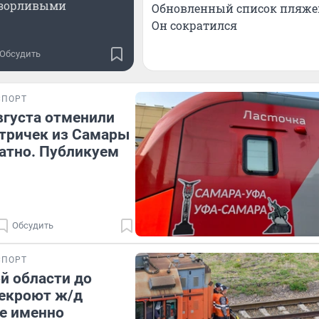
зорливыми
Обновленный список пляжей 
Он сократился
Обсудить
СПОРТ
вгуста отменили
тричек из Самары
ратно. Публикуем
Обсудить
СПОРТ
й области до
рекроют ж/д
де именно