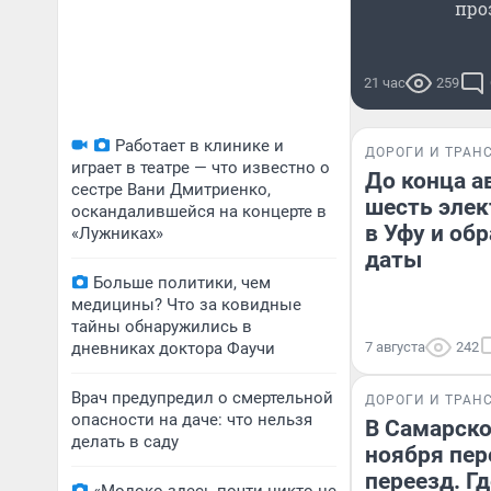
про
21 час
259
Работает в клинике и
ДОРОГИ И ТРАН
играет в театре — что известно о
До конца а
сестре Вани Дмитриенко,
шесть элек
оскандалившейся на концерте в
в Уфу и об
«Лужниках»
даты
Больше политики, чем
медицины? Что за ковидные
тайны обнаружились в
дневниках доктора Фаучи
7 августа
242
Врач предупредил о смертельной
ДОРОГИ И ТРАН
опасности на даче: что нельзя
В Самарско
делать в саду
ноября пе
переезд. Г