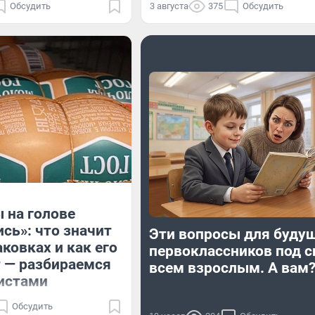
Обсудить
3 августа
375
Обсудить
 на голове
сь»: что значит
Эти вопросы для буду
ковках и как его
первоклассников под с
 — разбираемся
всем взрослым. А вам
истами
Обсудить