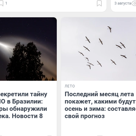
1
3 августа
ЛЕТО
екретили тайну
Последний месяц лета
О в Бразилии:
покажет, какими будут
еры обнаружили
осень и зима: составл
ека. Новости 8
свой прогноз