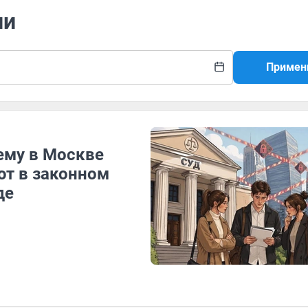
ли
Примен
чему в Москве
ют в законном
де