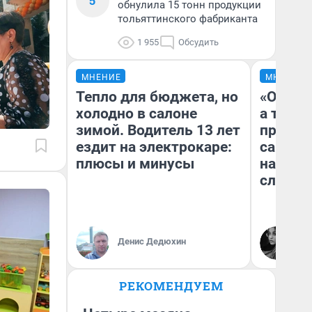
5
обнулила 15 тонн продукции
тольяттинского фабриканта
1 955
Обсудить
МНЕНИЕ
МНЕНИЕ
Тепло для бюджета, но
«Откры
холодно в салоне
а там к
зимой. Водитель 13 лет
приклю
ездит на электрокаре:
самарч
плюсы и минусы
на АЗС
слезы
Денис Дедюхин
Ол
РЕКОМЕНДУЕМ