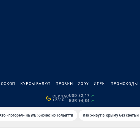
РОСКОП
КУРСЫ ВАЛЮТ
ПРОБКИ
ZODY
ИГРЫ
ПРОМОКОДЫ
USD 82,17
СЕЙЧАС
+23°C
EUR 94,84
Кто «погорел» на WB: бизнес из Тольятти
Как живут в Крыму без света и