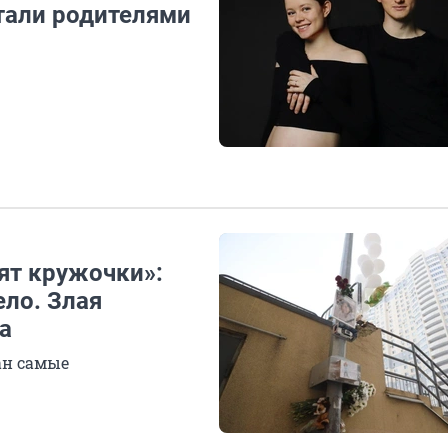
тали родителями
лят кружочки»:
ело. Злая
а
ан самые