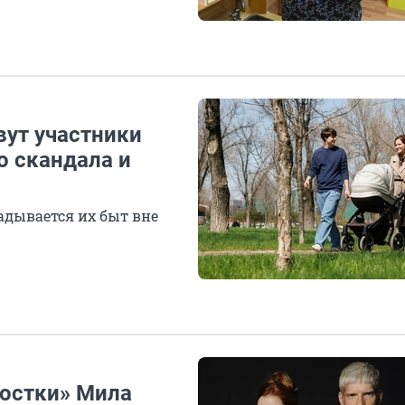
вут участники
о скандала и
ладывается их быт вне
ростки» Мила