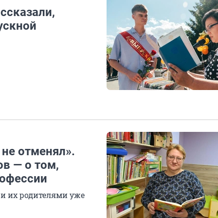
ссказали,
ускной
 не отменял».
в — о том,
рофессии
и их родителями уже