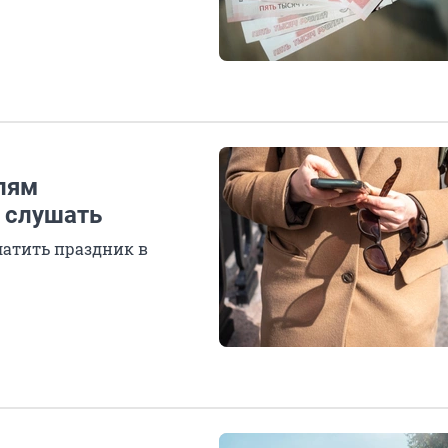
лям
 слушать
латить праздник в