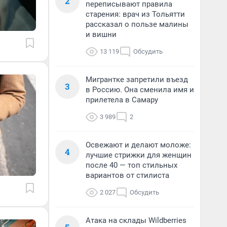
2
переписывают правила
старения: врач из Тольятти
рассказал о пользе малины
и вишни
13 119
Обсудить
Мигрантке запретили въезд
3
в Россию. Она сменила имя и
прилетела в Самару
3 989
2
Освежают и делают моложе:
4
лучшие стрижки для женщин
после 40 — топ стильных
вариантов от стилиста
2 027
Обсудить
Атака на склады Wildberries