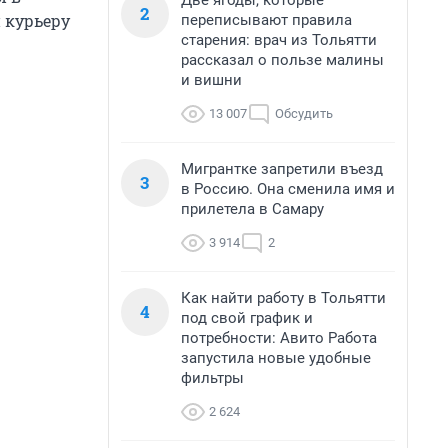
Две ягоды, которые
2
 курьеру
переписывают правила
старения: врач из Тольятти
рассказал о пользе малины
и вишни
13 007
Обсудить
Мигрантке запретили въезд
3
в Россию. Она сменила имя и
прилетела в Самару
3 914
2
Как найти работу в Тольятти
4
под свой график и
потребности: Авито Работа
запустила новые удобные
фильтры
2 624