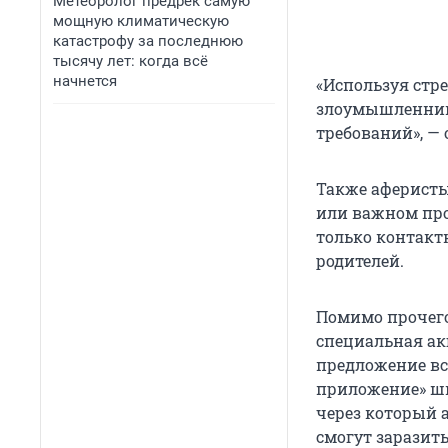
Метеоролог предрек самую
мощную климатическую
катастрофу за последнюю
тысячу лет: когда всё
начнется
«Используя стр
злоумышленник
требований», —
Также аферисты
или важном про
только контакт
родителей.
Помимо прочего
специальная ак
предложение вс
приложение» шк
через который 
смогут заразит