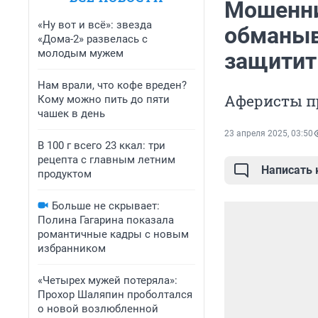
Мошенни
«Ну вот и всё»: звезда
обманыва
«Дома-2» развелась с
молодым мужем
защитит
Нам врали, что кофе вреден?
Аферисты п
Кому можно пить до пяти
чашек в день
23 апреля 2025, 03:50
В 100 г всего 23 ккал: три
рецепта с главным летним
Написать
продуктом
Больше не скрывает:
Полина Гагарина показала
романтичные кадры с новым
избранником
«Четырех мужей потеряла»:
Прохор Шаляпин проболтался
о новой возлюбленной