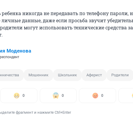
 ребенка никогда не передавать по телефону пароли, 
е личные данные, даже если просьба звучит убедитель
родители могут использовать технические средства з
т.
ия Моденова
респондент
нничества
Мошенник
Школьник
Аферист
Родители
0
0
0
ыделите фрагмент и нажмите Ctrl+Enter