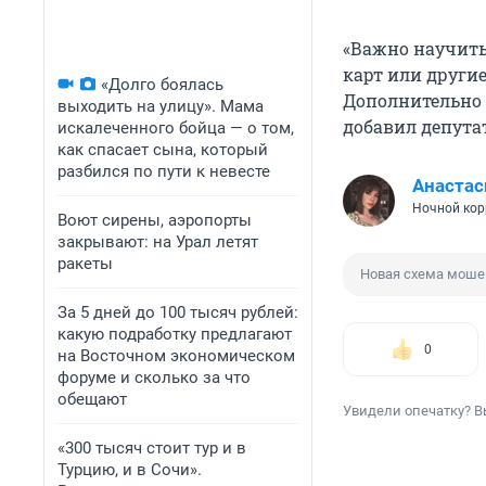
«Важно научить
карт или други
«Долго боялась
Дополнительно 
выходить на улицу». Мама
добавил депута
искалеченного бойца — о том,
как спасает сына, который
разбился по пути к невесте
Анастас
Ночной кор
Воют сирены, аэропорты
закрывают: на Урал летят
ракеты
Новая схема моше
За 5 дней до 100 тысяч рублей:
какую подработку предлагают
0
на Восточном экономическом
форуме и сколько за что
обещают
Увидели опечатку? В
«300 тысяч стоит тур и в
Турцию, и в Сочи».