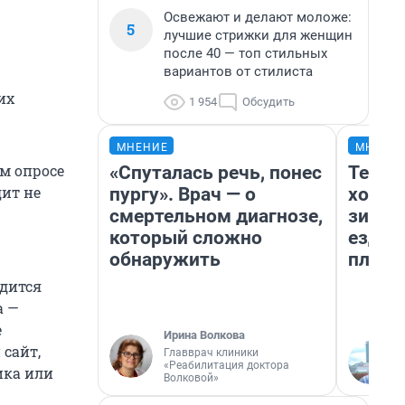
Освежают и делают моложе:
5
лучшие стрижки для женщин
после 40 — топ стильных
вариантов от стилиста
их
1 954
Обсудить
МНЕНИЕ
МНЕНИ
м опросе
«Спуталась речь, понес
Тепло
дит не
пургу». Врач — о
холод
смертельном диагнозе,
зимой
который сложно
ездит
обнаружить
плюсы
одится
а —
е
Ирина Волкова
сайт,
Главврач клиники
«Реабилитация доктора
ика или
Волковой»