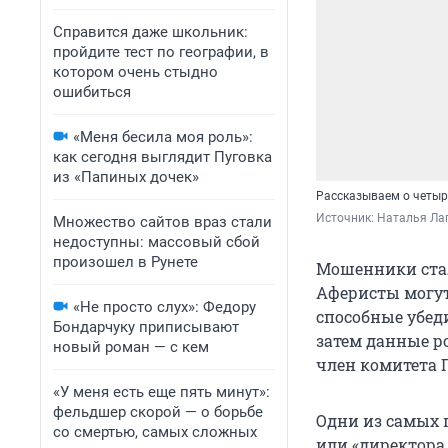
Справится даже школьник:
пройдите тест по географии, в
котором очень стыдно
ошибиться
«Меня бесила моя роль»:
как сегодня выглядит Пуговка
из «Папиных дочек»
Рассказываем о четыр
Источник: 
Наталья Лап
Множество сайтов враз стали
недоступны: массовый сбой
произошел в Рунете
Мошенники стал
Аферисты могут
«Не просто слух»: Федору
способные убед
Бондарчуку приписывают
затем данные р
новый роман — с кем
член комитета
«У меня есть еще пять минут»:
фельдшер скорой — о борьбе
Одни из самых 
со смертью, самых сложных
или «директора