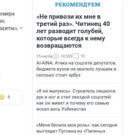
РЕКОМЕНДУЕМ
номера
«Не привози их мне в
но.
третий раз». Читинец 40
ащиты», —
лет разводит голубей,
которые всегда к нему
возвращаются
15 часов
10 555
10
AI-AINA: Атака на соцсети депутатов,
бюджета вузов не хватило лучшим и
сколько стоит арбуз
«Я не жалуюсь». Строитель лишился
рук и ног и стал звездой соцсетей:
0
как он живет и почему его семью
искал весь Узбекистан
«Меня бесила моя роль»: как сегодня
выглядит Пуговка из «Папиных