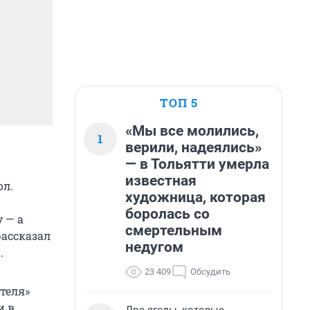
ТОП 5
«Мы все молились,
1
верили, надеялись»
— в Тольятти умерла
известная
ол.
художница, которая
боролась со
 — а
смертельным
рассказал
недугом
.
23 409
Обсудить
теля»
и в