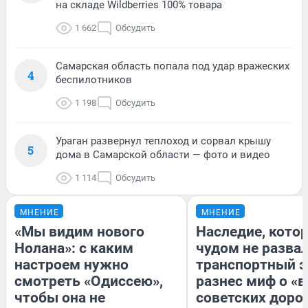
на складе Wildberries 100% товара
1 662
Обсудить
Самарская область попала под удар вражеских
4
беспилотников
1 198
Обсудить
Ураган развернул теплоход и сорвал крышу
5
дома в Самарской области — фото и видео
1 114
Обсудить
МНЕНИЕ
МНЕНИЕ
«Мы видим нового
Наследие, кото
Нолана»: с каким
чудом не разва
настроем нужно
транспортный э
смотреть «Одиссею»,
разнес миф о «
чтобы она не
советских доро