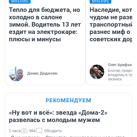
МНЕНИЕ
МНЕНИЕ
Тепло для бюджета, но
Наследие, кото
холодно в салоне
чудом не разва
зимой. Водитель 13 лет
транспортный 
ездит на электрокаре:
разнес миф о 
плюсы и минусы
советских доро
Олег Арефьев
Блогер, предпри
Денис Дедюхин
владелец в тра
бизнесе
РЕКОМЕНДУЕМ
«Ну вот и всё»: звезда «Дома-2»
развелась с молодым мужем
2 часа
984
Обсудить