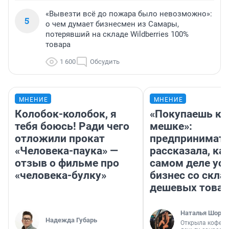
«Вывезти всё до пожара было невозможно»:
5
о чем думает бизнесмен из Самары,
потерявший на складе Wildberries 100%
товара
1 600
Обсудить
МНЕНИЕ
МНЕНИЕ
Колобок-колобок, я
«Покупаешь ко
тебя боюсь! Ради чего
мешке»:
отложили прокат
предпринимат
«Человека-паука» —
рассказала, как
отзыв о фильме про
самом деле ус
«человека-булку»
бизнес со скл
дешевых това
Наталья Шорох
Надежда Губарь
Открыла кофейн