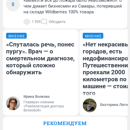
«Вывезти всё до пожара было невозможно»: о
5
чем думает бизнесмен из Самары, потерявший
на складе Wildberries 100% товара
1 555
Обсудить
МНЕНИЕ
МНЕНИЕ
«Спуталась речь, понес
«Нет некрасивы
пургу». Врач — о
городов, есть
смертельном диагнозе,
недофинансиро
который сложно
Путешественни
обнаружить
проехали 2000
километров по 
машине — стоил
того
Ирина Волкова
Главврач клиники
Екатерина Литк
«Реабилитация доктора
Волковой»
РЕКОМЕНДУЕМ