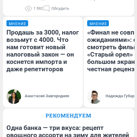
1 592
Обсудить
МНЕНИЕ
МНЕНИЕ
Продашь за 3000, налог
«Финал не совпа
возьмут с 4000. Что
ожиданиями»: с
нам готовит новый
смотреть филь
налоговый закон — он
«Старый орел» 
коснется импорта и
большом экран
даже репетиторов
честная реценз
Анастасия Завгородняя
Надежда Губарь
РЕКОМЕНДУЕМ
Одна банка — три вкуса: рецепт
овощного ассорти на зиму для жителей