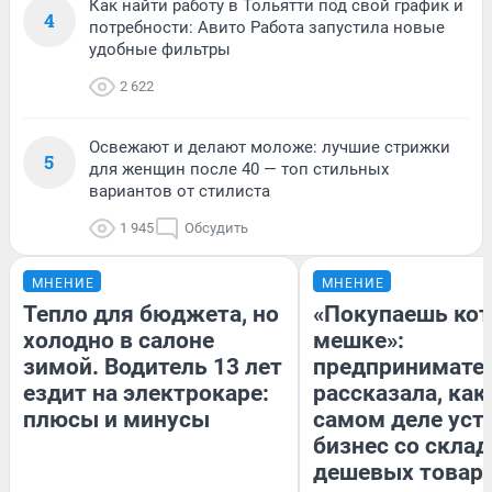
Как найти работу в Тольятти под свой график и
4
потребности: Авито Работа запустила новые
удобные фильтры
2 622
Освежают и делают моложе: лучшие стрижки
5
для женщин после 40 — топ стильных
вариантов от стилиста
1 945
Обсудить
МНЕНИЕ
МНЕНИЕ
Тепло для бюджета, но
«Покупаешь кот
холодно в салоне
мешке»:
зимой. Водитель 13 лет
предпринимате
ездит на электрокаре:
рассказала, как
плюсы и минусы
самом деле уст
бизнес со скла
дешевых товар