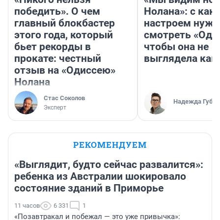
победить». О чем
Нолана»: с как
главный блокбастер
настроем нужн
этого года, который
смотреть «Оди
бьет рекорды в
чтобы она не
прокате: честный
выглядела как
отзыв на «Одиссею»
Нолана
Стас Соколов
Надежда Губар
Эксперт
РЕКОМЕНДУЕМ
«Выглядит, будто сейчас развалится»:
ребенка из Австралии шокировало
состояние зданий в Приморье
11 часов
6 331
1
«Позавтракал и побежал — это уже привычка»: