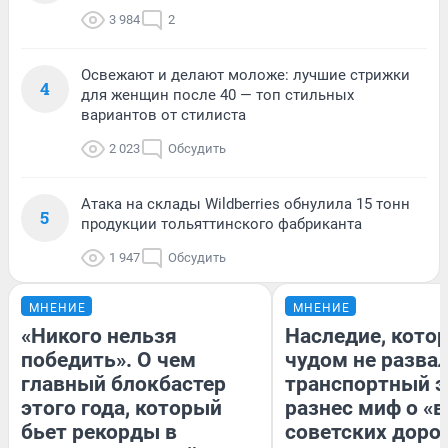
3 984
2
Освежают и делают моложе: лучшие стрижки
4
для женщин после 40 — топ стильных
вариантов от стилиста
2 023
Обсудить
Атака на склады Wildberries обнулила 15 тонн
5
продукции тольяттинского фабриканта
1 947
Обсудить
МНЕНИЕ
МНЕНИЕ
«Никого нельзя
Наследие, кото
победить». О чем
чудом не разва
главный блокбастер
транспортный э
этого года, который
разнес миф о «
бьет рекорды в
советских доро