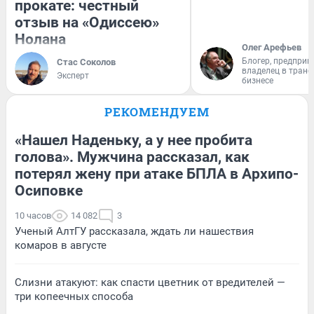
прокате: честный
отзыв на «Одиссею»
Нолана
Олег Арефьев
Блогер, предприн
Стас Соколов
владелец в тран
Эксперт
бизнесе
РЕКОМЕНДУЕМ
«Нашел Наденьку, а у нее пробита
голова». Мужчина рассказал, как
потерял жену при атаке БПЛА в Архипо-
Осиповке
10 часов
14 082
3
Ученый АлтГУ рассказала, ждать ли нашествия
комаров в августе
Слизни атакуют: как спасти цветник от вредителей —
три копеечных способа