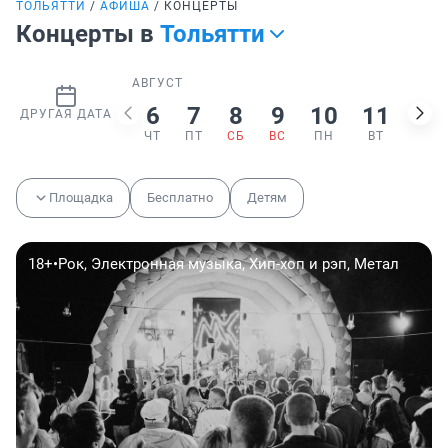
ТОЛЬЯТТИ
АФИША
КОНЦЕРТЫ
Концерты в
Тольятти
АВГУСТ
6
7
8
9
10
11
12
ДРУГАЯ ДАТА
ЧТ
ПТ
СБ
ВС
ПН
ВТ
СР
Площадка
Бесплатно
Детям
18+
•
Рок, Электронная музыка, Хип-хоп и рэп, Метал