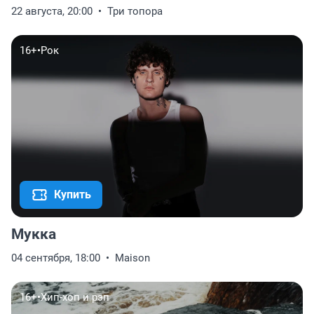
22 августа, 20:00
Три топора
16+
•
Рок
Купить
Мукка
04 сентября, 18:00
Maison
16+
•
Хип-хоп и рэп