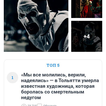
+4
ТОП 5
«Мы все молились, верили,
1
надеялись» — в Тольятти умерла
известная художница, которая
боролась со смертельным
недугом
23 715
Обсудить