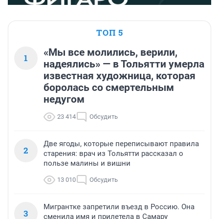
ТОП 5
«Мы все молились, верили,
1
надеялись» — в Тольятти умерла
известная художница, которая
боролась со смертельным
недугом
23 414
Обсудить
Две ягоды, которые переписывают правила
2
старения: врач из Тольятти рассказал о
пользе малины и вишни
13 010
Обсудить
Мигрантке запретили въезд в Россию. Она
3
сменила имя и прилетела в Самару