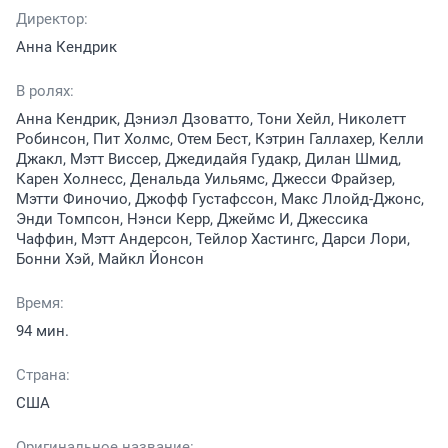
Директор:
Анна Кендрик
В ролях:
Анна Кендрик, Дэниэл Дзоватто, Тони Хейл, Николетт
Робинсон, Пит Холмс, Отем Бест, Кэтрин Галлахер, Келли
Джакл, Мэтт Виссер, Джедидайя Гудакр, Дилан Шмид,
Карен Холнесс, Денальда Уильямс, Джесси Фрайзер,
Мэтти Финочио, Джофф Густафссон, Макс Ллойд-Джонс,
Энди Томпсон, Нэнси Керр, Джеймс И, Джессика
Чаффин, Мэтт Андерсон, Тейлор Хастингс, Дарси Лори,
Бонни Хэй, Майкл Йонсон
Время:
94 мин.
Страна:
США
Оригинальное название: