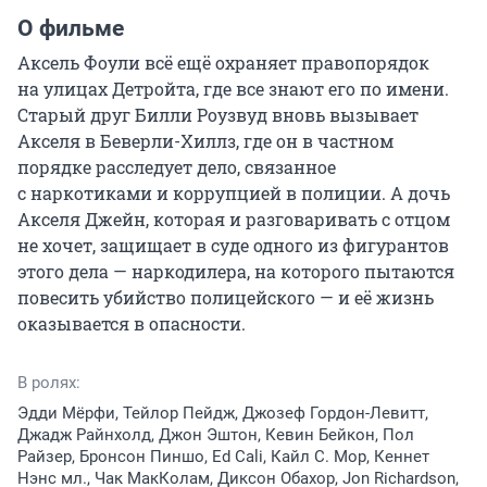
О фильме
Аксель Фоули всё ещё охраняет правопорядок 
на улицах Детройта, где все знают его по имени. 
Старый друг Билли Роузвуд вновь вызывает 
Акселя в Беверли-Хиллз, где он в частном 
порядке расследует дело, связанное 
с наркотиками и коррупцией в полиции. А дочь 
Акселя Джейн, которая и разговаривать с отцом 
не хочет, защищает в суде одного из фигурантов 
этого дела — наркодилера, на которого пытаются 
повесить убийство полицейского — и её жизнь 
оказывается в опасности.
В ролях:
Эдди Мёрфи, Тейлор Пейдж, Джозеф Гордон-Левитт,
Джадж Райнхолд, Джон Эштон, Кевин Бейкон, Пол
Райзер, Бронсон Пиншо, Ed Cali, Кайл С. Мор, Кеннет
Нэнс мл., Чак МакКолам, Диксон Обахор, Jon Richardson,