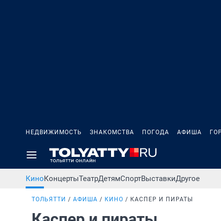
НЕДВИЖИМОСТЬ
ЗНАКОМСТВА
ПОГОДА
АФИША
ГО
Кино
Концерты
Театр
Детям
Спорт
Выставки
Другое
ТОЛЬЯТТИ
АФИША
КИНО
КАСПЕР И ПИРАТЫ
Каспер и пираты