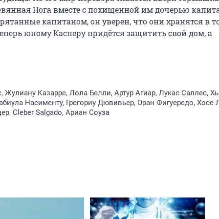
евянная Нога вместе с похищенной им дочерью капита
ятанные капитаном, он уверен, что они хранятся в то
еперь юному Касперу придётся защитить свой дом, а 
, Жулиану Казарре, Лола Белли, Артур Агиар, Лукас Саллес, Х
биула Насименту, Грегориу Дювивьер, Оран Фигуередо, Хосе 
р, Cleber Salgado, Ариан Соуза