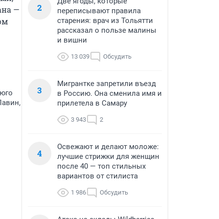
Две ягоды, которые
2
на — 
переписывают правила
м 
старения: врач из Тольятти
рассказал о пользе малины
и вишни
13 039
Обсудить
Мигрантке запретили въезд
3
ьюго
в Россию. Она сменила имя и
Лавин,
прилетела в Самару
3 943
2
Освежают и делают моложе:
4
лучшие стрижки для женщин
после 40 — топ стильных
вариантов от стилиста
1 986
Обсудить