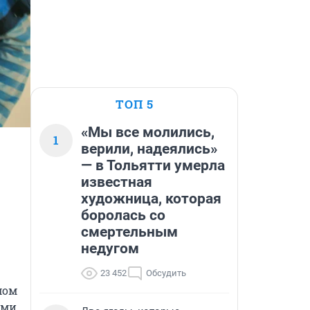
ТОП 5
«Мы все молились,
1
верили, надеялись»
— в Тольятти умерла
известная
художница, которая
боролась со
смертельным
недугом
23 452
Обсудить
ом 
ми, 