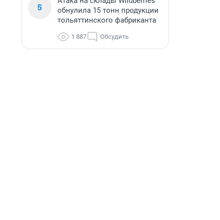
Атака на склады Wildberries
5
обнулила 15 тонн продукции
тольяттинского фабриканта
1 887
Обсудить