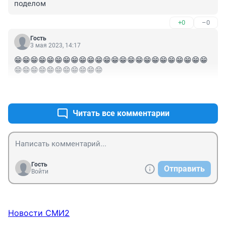
поделом
+0
–0
Гость
3 мая 2023, 14:17
😁😁😁😁😁😁😁😁😁😁😁😁😁😁😁😁😁😁😁😁😁😁😁😁
😁😁😁😁😁😁😁😁😁😁😁
+0
–0
Читать все комментарии
Гость
Отправить
Войти
Новости СМИ2