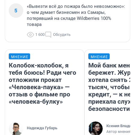
«Вывезти всё до пожара было невозможно»:
5
о чем думает бизнесмен из Самары,
потерявший на складе Wildberries 100%
товара
1 600
Обсудить
МНЕНИЕ
МНЕНИЕ
Колобок-колобок, я
Мой банк меня
тебя боюсь! Ради чего
бережет. Журн
отложили прокат
хотела снять 2
«Человека-паука» —
тысяч, чтобы п
отзыв о фильме про
кредит, — к не
«человека-булку»
приехала служ
безопасности
Ксения Владим
Надежда Губарь
Автор мнения