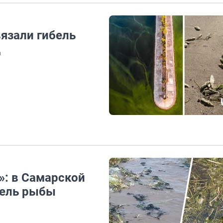
язали гибель
д
»: в Самарской
бель рыбы