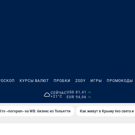
РОСКОП
КУРСЫ ВАЛЮТ
ПРОБКИ
ZODY
ИГРЫ
ПРОМОКОДЫ
USD 81,41
СЕЙЧАС
+21°C
EUR 94,06
Кто «погорел» на WB: бизнес из Тольятти
Как живут в Крыму без света и