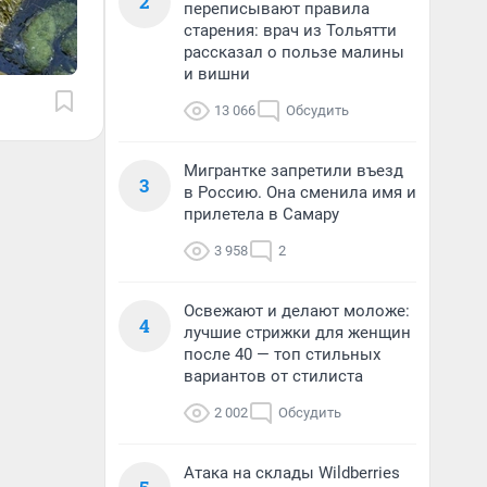
2
переписывают правила
старения: врач из Тольятти
рассказал о пользе малины
и вишни
13 066
Обсудить
Мигрантке запретили въезд
3
в Россию. Она сменила имя и
прилетела в Самару
3 958
2
Освежают и делают моложе:
4
лучшие стрижки для женщин
после 40 — топ стильных
вариантов от стилиста
2 002
Обсудить
Атака на склады Wildberries