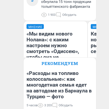
5
обнулила 15 тонн продукции
тольяттинского фабриканта
1 903
Обсудить
МНЕНИЕ
МНЕНИЕ
«Мы видим нового
Кварти
Нолана»: с каким
но деш
настроем нужно
рынок 
смотреть «Одиссею»,
сейчас
чтобы она не
выглядела как фиаско
РЕКОМЕНДУЕМ
«Расходы на топливо
колоссальные»: как
Ек
многодетная семья едет
Надежда Губарь
ди
не
на автодоме из Барнаула в
Турцию — фото
5 часов
3 203
Обсудить