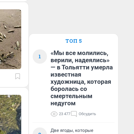
ТОП 5
«Мы все молились,
1
верили, надеялись»
— в Тольятти умерла
известная
художница, которая
боролась со
смертельным
недугом
23 477
Обсудить
Две ягоды, которые