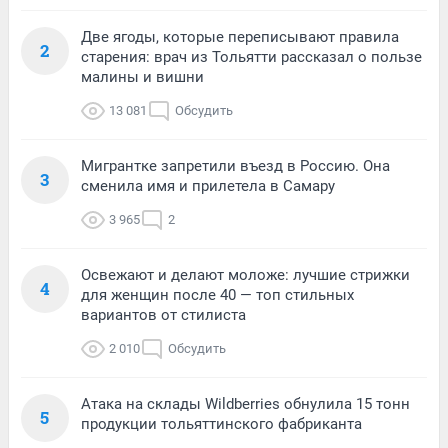
Две ягоды, которые переписывают правила
2
старения: врач из Тольятти рассказал о пользе
малины и вишни
13 081
Обсудить
Мигрантке запретили въезд в Россию. Она
3
сменила имя и прилетела в Самару
3 965
2
Освежают и делают моложе: лучшие стрижки
4
для женщин после 40 — топ стильных
вариантов от стилиста
2 010
Обсудить
Атака на склады Wildberries обнулила 15 тонн
5
продукции тольяттинского фабриканта