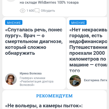
на складе Wildberries 100% товара
1 600
Обсудить
МНЕНИЕ
МНЕНИЕ
«Спуталась речь, понес
«Нет некрасивы
пургу». Врач — о
городов, есть
смертельном диагнозе,
недофинансиро
который сложно
Путешественни
обнаружить
проехали 2000
километров по 
машине — стоил
того
Ирина Волкова
Главврач клиники
Екатерина Литк
«Реабилитация доктора
Волковой»
РЕКОМЕНДУЕМ
«Не вольеры, а камеры пыток»: