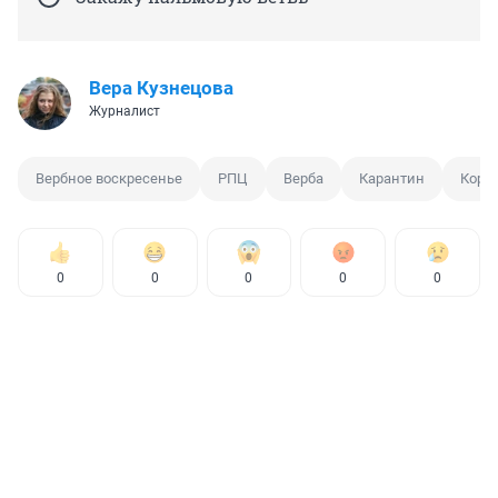
Вера Кузнецова
Журналист
Вербное воскресенье
РПЦ
Верба
Карантин
Коро
0
0
0
0
0