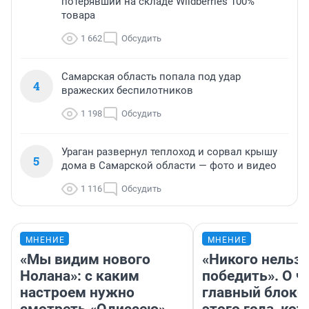
потерявший на складе Wildberries 100%
товара
1 662
Обсудить
Самарская область попала под удар
4
вражеских беспилотников
1 198
Обсудить
Ураган развернул теплоход и сорвал крышу
5
дома в Самарской области — фото и видео
1 116
Обсудить
МНЕНИЕ
МНЕНИЕ
«Мы видим нового
«Никого нельз
Нолана»: с каким
победить». О ч
настроем нужно
главный блокб
смотреть «Одиссею»,
этого года, ко