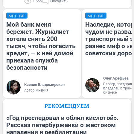
1 556
Обсудить
МНЕНИЕ
МНЕНИЕ
Мой банк меня
Наследие, кото
бережет. Журналист
чудом не разва
хотела снять 200
транспортный э
тысяч, чтобы погасить
разнес миф о «
кредит, — к ней домой
советских доро
приехала служба
безопасности
Олег Арефьев
Блогер, предприн
Ксения Владимирская
владелец в тран
Автор мнения
бизнесе
РЕКОМЕНДУЕМ
«Год преследовал и облил кислотой».
Рассказ петербурженки о жестоком
нападении и реабилитации