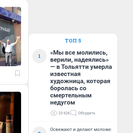
ТОП 5
«Мы все молились,
1
верили, надеялись»
— в Тольятти умерла
известная
художница, которая
боролась со
смертельным
недугом
23 626
Обсудить
Освежают и делают моложе: