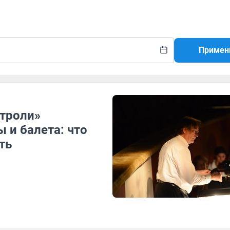
Примен
строли»
 и балета: что
ть