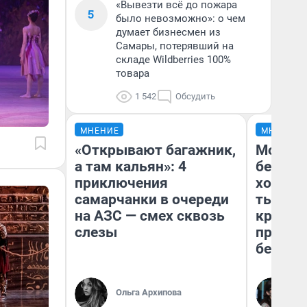
«Вывезти всё до пожара
5
было невозможно»: о чем
думает бизнесмен из
Самары, потерявший на
складе Wildberries 100%
товара
1 542
Обсудить
МНЕНИЕ
МНЕНИЕ
«Открывают багажник,
Мой ба
а там кальян»: 4
береже
приключения
хотела 
самарчанки в очереди
тысяч,
на АЗС — смех сквозь
кредит,
слезы
приеха
безопа
Кс
Ольга Архипова
Ав