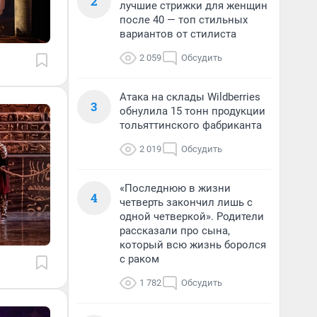
2
лучшие стрижки для женщин
после 40 — топ стильных
вариантов от стилиста
2 059
Обсудить
Атака на склады Wildberries
3
обнулила 15 тонн продукции
тольяттинского фабриканта
2 019
Обсудить
«Последнюю в жизни
4
четверть закончил лишь с
одной четверкой». Родители
рассказали про сына,
который всю жизнь боролся
с раком
1 782
Обсудить