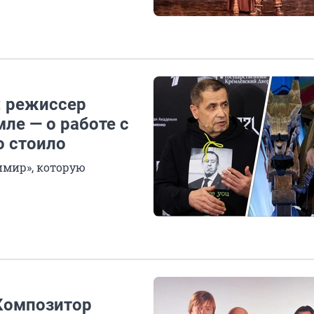
: режиссер
ле — о работе с
о стоило
имир», которую
Композитор