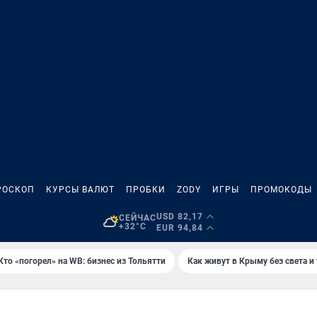
РОСКОП
КУРСЫ ВАЛЮТ
ПРОБКИ
ZODY
ИГРЫ
ПРОМОКОДЫ
USD 82,17
СЕЙЧАС
+32°C
EUR 94,84
Кто «погорел» на WB: бизнес из Тольятти
Как живут в Крыму без света и