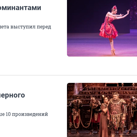
номинантами
лета выступил перед
перного
ше 10 произведений