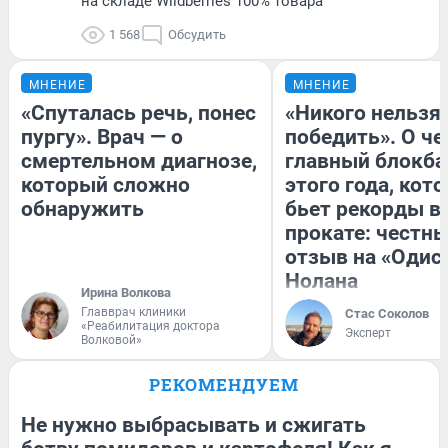
на складе Wildberries 100% товара
1 568
Обсудить
МНЕНИЕ
МНЕНИЕ
«Спуталась речь, понес
«Никого нельзя
пургу». Врач — о
победить». О ч
смертельном диагнозе,
главный блокба
который сложно
этого года, кот
обнаружить
бьет рекорды в
прокате: честн
отзыв на «Одис
Нолана
Ирина Волкова
Главврач клиники
Стас Соколов
«Реабилитация доктора
Эксперт
Волковой»
РЕКОМЕНДУЕМ
Не нужно выбрасывать и сжигать