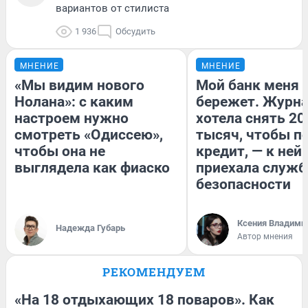
вариантов от стилиста
1 936
Обсудить
МНЕНИЕ
МНЕНИЕ
«Мы видим нового
Мой банк меня
Нолана»: с каким
бережет. Журн
настроем нужно
хотела снять 20
смотреть «Одиссею»,
тысяч, чтобы п
чтобы она не
кредит, — к ней
выглядела как фиаско
приехала служб
безопасности
Ксения Владими
Надежда Губарь
Автор мнения
РЕКОМЕНДУЕМ
«На 18 отдыхающих 18 поваров». Как