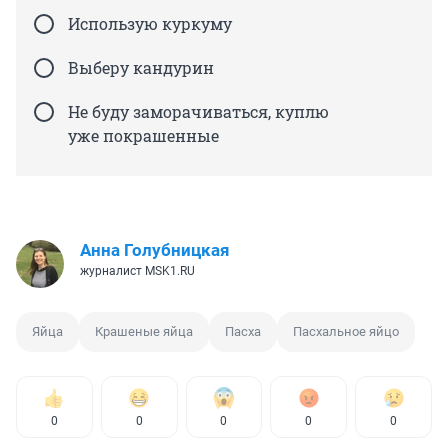
Использую куркуму
Выберу кандурин
Не буду заморачиваться, куплю
уже покрашенные
Анна Голубницкая
журналист MSK1.RU
Яйца
Крашеные яйца
Пасха
Пасхальное яйцо
0
0
0
0
0