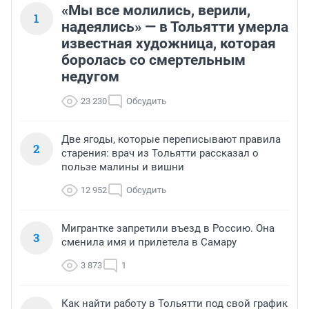
«Мы все молились, верили,
1
надеялись» — в Тольятти умерла
известная художница, которая
боролась со смертельным
недугом
23 230
Обсудить
Две ягоды, которые переписывают правила
2
старения: врач из Тольятти рассказал о
пользе малины и вишни
12 952
Обсудить
Мигрантке запретили въезд в Россию. Она
3
сменила имя и прилетела в Самару
3 873
1
Как найти работу в Тольятти под свой график