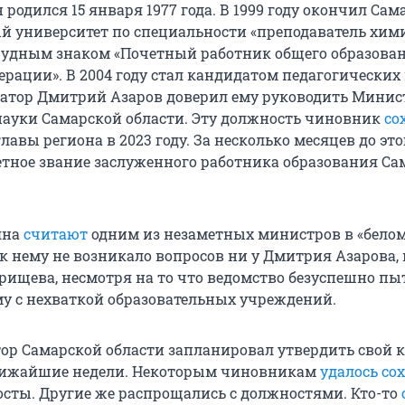
родился 15 января 1977 года. В 1999 году окончил Са
й университет по специальности «преподаватель хими
удным знаком «Почетный работник общего образова
рации». В 2004 году стал кандидатом педагогических 
рнатор Дмитрий Азаров доверил ему руководить Минис
науки Самарской области. Эту должность чиновник
со
лавы региона в 2023 году. За несколько месяцев до это
тное звание заслуженного работника образования Са
яна
считают
одним из незаметных министров в «белом
 к нему не возникало вопросов ни у Дмитрия Азарова, 
рищева, несмотря на то что ведомство безуспешно пы
у с нехваткой образовательных учреждений.
ор Самарской области запланировал утвердить свой 
лижайшие недели. Некоторым чиновникам
удалось со
осты. Другие же распрощались с должностями. Кто-то