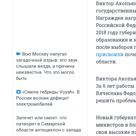
Виктор Акопьян 
государственны
Награжден нагр
Российской Феде
2018 году губе
образования и 
после выборов г
присвоили
поче
Всю Москву напугал
загадочный взрыв: его звук
области.
слышали везде, а причина
неизвестна. Что это могло
Виктора Акопь
быть
За 6 лет работы
«Смели гибриды Voyah». В
Вячеслава Федо
России возник дефицит
решить проблем
электромобилей
Новый губернат
Запечет или смоет: что
натворит в Самарской
министров в б
области антициклон с запада
свои высокие п