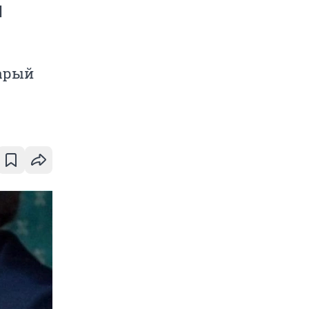
м
тарый