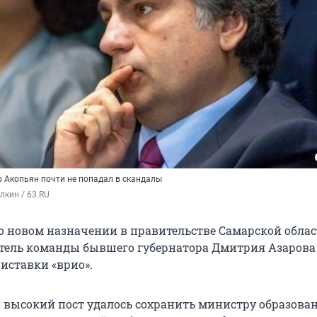
р Акопьян почти не попадал в скандалы
кин / 63.RU 
 о новом назначении в правительстве Самарской облас
тель команды бывшего губернатора Дмитрия Азарова
иставки «врио».
ой высокий пост удалось сохранить министру образова