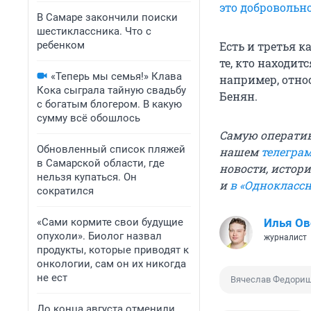
это добровольн
В Самаре закончили поиски
шестиклассника. Что с
ребенком
Есть и третья к
те, кто находит
«Теперь мы семья!» Клава
например, отно
Кока сыграла тайную свадьбу
Бенян.
с богатым блогером. В какую
сумму всё обошлось
Самую операти
Обновленный список пляжей
нашем
телегра
в Самарской области, где
новости, истори
нельзя купаться. Он
и
в «Однокласс
сократился
«Сами кормите свои будущие
Илья О
опухоли». Биолог назвал
журналист
продукты, которые приводят к
онкологии, сам он их никогда
не ест
Вячеслав Федори
До конца августа отменили