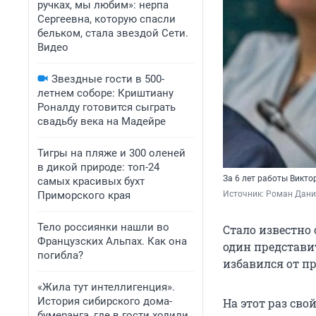
ручках, мы любим»: нерпа
Сергеевна, которую спасли
бельком, стала звездой Сети.
Видео
Звездные гости в 500-
летнем соборе: Криштиану
Роналду готовится сыграть
свадьбу века на Мадейре
Тигры на пляже и 300 оленей
в дикой природе: топ-24
За 6 лет работы Викто
самых красивых бухт
Приморского края
Источник: 
Роман Данил
Тело россиянки нашли во
Стало известно
Французских Альпах. Как она
один представи
погибла?
избавился от пр
«Жила тут интеллигенция».
История сибирского дома-
На этот раз св
бумеранга, где в гости ходили