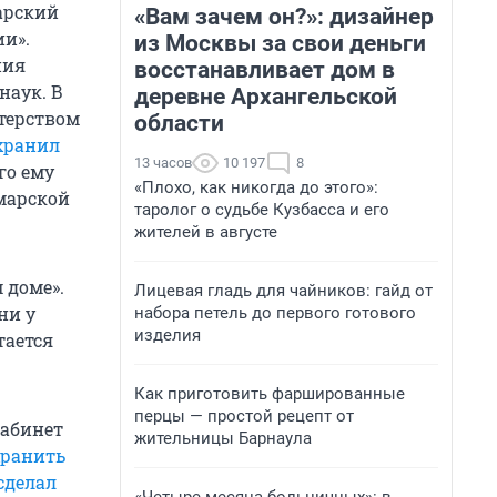
марский
«Вам зачем он?»: дизайнер
и».
из Москвы за свои деньги
ния
восстанавливает дом в
наук. В
деревне Архангельской
терством
области
хранил
13 часов
10 197
8
го ему
«Плохо, как никогда до этого»:
марской
таролог о судьбе Кузбасса и его
жителей в августе
 доме».
Лицевая гладь для чайников: гайд от
ни у
набора петель до первого готового
изделия
тается
Как приготовить фаршированные
перцы — простой рецепт от
кабинет
жительницы Барнаула
хранить
сделал