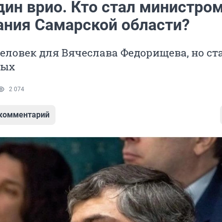
дин врио. Кто стал министро
ания Самарской области?
еловек для Вячеслава Федорищева, но с
ных
2 074
 комментарий