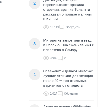
Две ягоды, которые
 в
2
переписывают правила
старения: врач из Тольятти
рассказал о пользе малины
и вишни
13 119
Обсудить
Мигрантке запретили въезд
3
в Россию. Она сменила имя и
прилетела в Самару
3 989
2
Освежают и делают моложе:
4
лучшие стрижки для женщин
после 40 — топ стильных
вариантов от стилиста
2 027
Обсудить
Атака на склады Wildberries