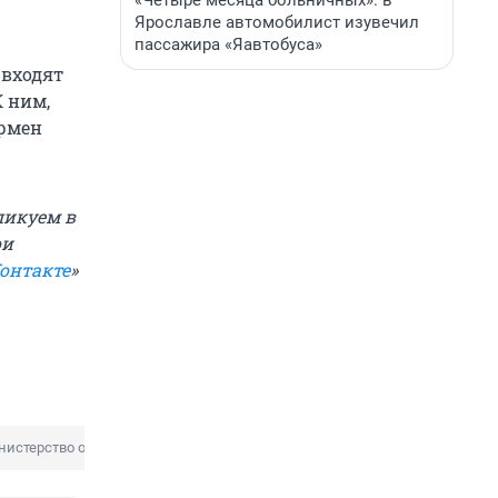
«Четыре месяца больничных»: в
Ярославле автомобилист изувечил
пассажира «Яавтобуса»
 входят
К ним,
Армен
ликуем в
ои
онтакте
»
нистерство образования