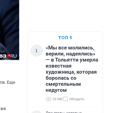
ТОП 5
«Мы все молились,
1
верили, надеялись»
— в Тольятти умерла
известная
художница, которая
боролась со
ти. Еще
смертельным
недугом
23 540
Обсудить
ния