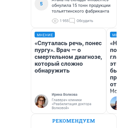
5
обнулила 15 тонн продукции
тольяттинского фабриканта
1 955
Обсудить
МНЕНИЕ
МНЕНИ
«Спуталась речь, понес
«Нико
пургу». Врач — о
побед
смертельном диагнозе,
главн
который сложно
этого
обнаружить
бьет 
прока
отзыв
Нолан
Ирина Волкова
Главврач клиники
«Реабилитация доктора
Волковой»
РЕКОМЕНДУЕМ