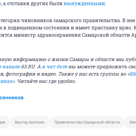
о
, а отставки других были
вынужденными
.
атегория чиновников самарского правительства. В нее
ся в подвешенном состоянии и имеет приставку врио. 
сится министр здравоохранения Самарской области 
вную информацию о жизни Самары и области мы пуб
м-канале
63.RU. А
в чат-боте
вы можете предложить св
и, фотографии и видео. Также у нас есть группы во »
ВК
никах»
. Читайте нас где удобно.
всянников
щев
Виктор Акопьян
Правительство Самарской области
Ми