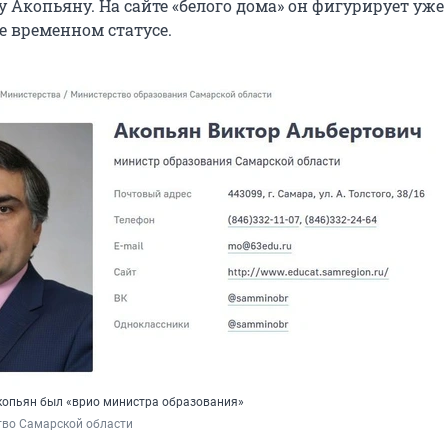
 Акопьяну. На сайте «белого дома» он фигурирует уже
е временном статусе.
копьян был «врио министра образования»
тво Самарской области