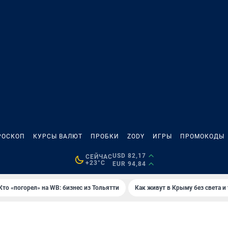
РОСКОП
КУРСЫ ВАЛЮТ
ПРОБКИ
ZODY
ИГРЫ
ПРОМОКОДЫ
USD 82,17
СЕЙЧАС
+23°C
EUR 94,84
Кто «погорел» на WB: бизнес из Тольятти
Как живут в Крыму без света и