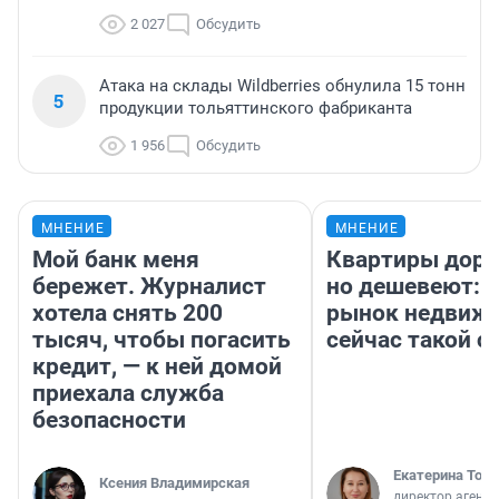
2 027
Обсудить
Атака на склады Wildberries обнулила 15 тонн
5
продукции тольяттинского фабриканта
1 956
Обсудить
МНЕНИЕ
МНЕНИЕ
Мой банк меня
Квартиры дор
бережет. Журналист
но дешевеют: 
хотела снять 200
рынок недвиж
тысяч, чтобы погасить
сейчас такой 
кредит, — к ней домой
приехала служба
безопасности
Екатерина Торо
Ксения Владимирская
директор агентс