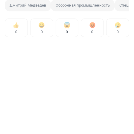
Дмитрий Медведев
Оборонная промышленность
Спецоп
0
0
0
0
0