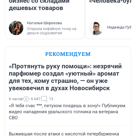
бизнес со складами
«человека-бул
дешевых товаров
Наталья Шорохова
Надежда Губар
Открыла кофейную точку на
деньги соцразвития
РЕКОМЕНДУЕМ
«Протянуть руку помощи»: незрячий
парфюмер создал «уютный» аромат
для тех, кому страшно, — он уже
увековечил в духах Новосибирск
6 часов
6 647
13
«Я тебя счас ***, петухом поедешь в зону!» Публикуем
видео нападения уральского гопника на ветерана
СВО
Выжившая после атаки с кислотой петербурженка