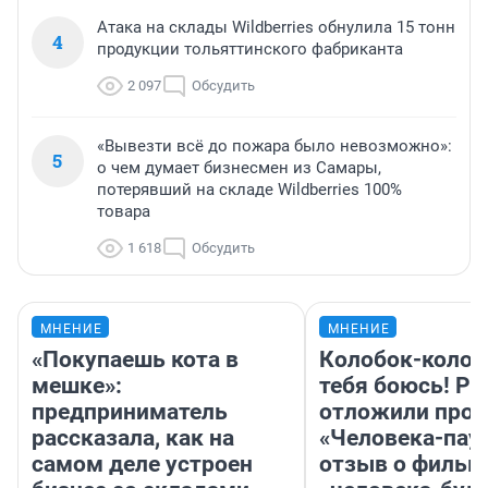
Атака на склады Wildberries обнулила 15 тонн
4
продукции тольяттинского фабриканта
2 097
Обсудить
«Вывезти всё до пожара было невозможно»:
5
о чем думает бизнесмен из Самары,
потерявший на складе Wildberries 100%
товара
1 618
Обсудить
МНЕНИЕ
МНЕНИЕ
«Покупаешь кота в
Колобок-колобо
мешке»:
тебя боюсь! Ра
предприниматель
отложили прок
рассказала, как на
«Человека-пау
самом деле устроен
отзыв о фильм