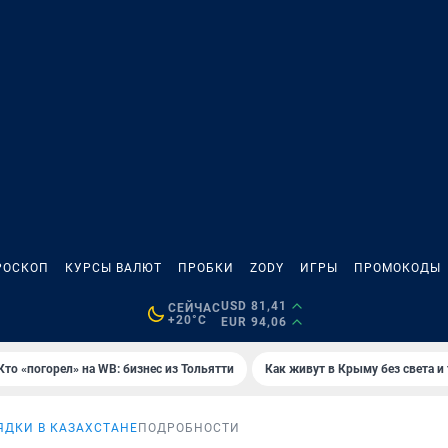
РОСКОП
КУРСЫ ВАЛЮТ
ПРОБКИ
ZODY
ИГРЫ
ПРОМОКОДЫ
USD 81,41
СЕЙЧАС
+20°C
EUR 94,06
Кто «погорел» на WB: бизнес из Тольятти
Как живут в Крыму без света и
ЯДКИ В КАЗАХСТАНЕ
ПОДРОБНОСТИ