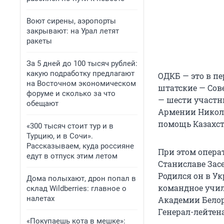
Воют сирены, аэропорты
закрывают: на Урал летят
ракеты
За 5 дней до 100 тысяч рублей:
какую подработку предлагают
ОДКБ — это в п
на Восточном экономическом
штатские — Сов
форуме и сколько за что
— шести участн
обещают
Армении Никол 
помощь Казахст
«300 тысяч стоит тур и в
Турцию, и в Сочи».
Рассказываем, куда россияне
При этом опера
едут в отпуск этим летом
Станиславе Зас
Родился он в Ук
Дома полыхают, дрон попал в
командное учил
склад Wildberries: главное о
налетах
Академии Белор
Генерал-лейтен
«Покупаешь кота в мешке»: