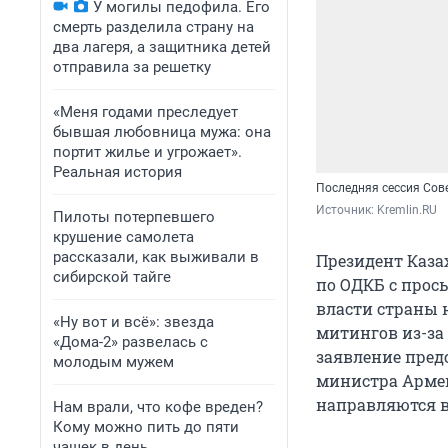
У могилы педофила. Его
смерть разделила страну на
два лагеря, а защитника детей
отправила за решетку
«Меня годами преследует
бывшая любовница мужа: она
портит жилье и угрожает».
Реальная история
Последняя сессия Сов
Источник: 
Kremlin.RU
Пилоты потерпевшего
крушение самолета
рассказали, как выживали в
Президент Каза
сибирской тайге
по ОДКБ c прос
власти страны 
«Ну вот и всё»: звезда
митингов из-за
«Дома-2» развелась с
заявление пред
молодым мужем
министра Армен
направляются в
Нам врали, что кофе вреден?
Кому можно пить до пяти
чашек в день