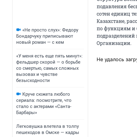
подавления бес
сотен единиц те
Казахстане, рас
по функциям и 
«Не просто слух»: Федору
подразделений 
Бондарчуку приписывают
новый роман — с кем
Организации.
«У меня есть еще пять минут»:
Не удалось загр
фельдшер скорой — о борьбе
со смертью, самых сложных
вызовах и чувстве
безысходности
Круче сюжета любого
сериала: посмотрите, что
стало с актерами «Санта-
Барбары»
Легковушка влетела в толпу
пешеходов в Омске — кадры