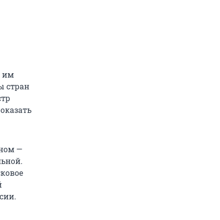
т им
ы стран
стр
оказать
ном —
льной.
сковое
й
сии.