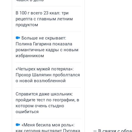
В 100 г всего 23 ккал: три
рецепта с главным летним
продуктом
Больше не скрывает:
Полина Гагарина показала
романтичные кадры с новым
избранником
«Четырех мужей потеряла»:
Прохор Шаляпин проболтался
о новой возлюбленной
Справится даже школьник:
пройдите тест по географии, в
котором очень стыдно
ошибиться
«Меня бесила моя роль»:
— В связи с об
как сегодня выглядит Пуговка