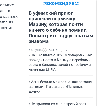
РЕКОМЕНДУЕМ
кольких
ядок в
В уфимский приют
ко разных
привезли пермячку
ены из
Марину, которая почти
частниц
ничего о себе не помнит.
Посмотрите, вдруг она вам
знакома
5 августа
23 815
19
«На 18 отдыхающих 18 поваров». Как
проходит лето в Крыму с перебоями
света и бензина, водой по графику и
налетами БПЛА
«Меня бесила моя роль»: как сегодня
выглядит Пуговка из «Папиных
дочек»
«Не привози их мне в третий раз».