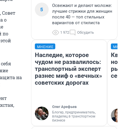
Освежают и делают моложе:
5
лучшие стрижки для женщин
 Совет
после 40 — топ стильных
а о
вариантов от стилиста
ые
1 972
Обсудить
й по
 этой
МНЕНИЕ
МНЕНИ
Наследие, которое
Кварт
чудом не развалилось:
но де
 себя
транспортный эксперт
рынок
ение
разнес миф о «вечных»
сейча
защита на
советских дорогах
и
ент
хстан,
Олег Арефьев
Блогер, предприниматель,
владелец в транспортном
бизнесе