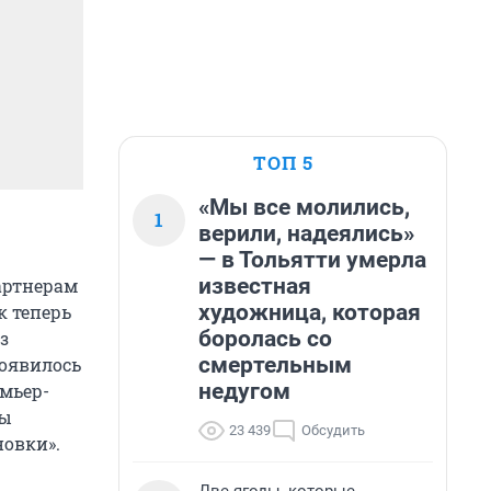
ТОП 5
«Мы все молились,
1
верили, надеялись»
— в Тольятти умерла
известная
артнерам
художница, которая
к теперь
боролась со
з
смертельным
появилось
недугом
емьер-
лы
23 439
Обсудить
новки».