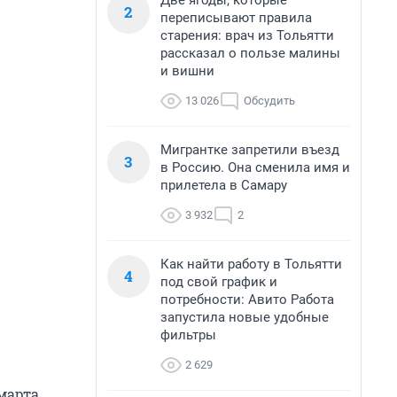
Две ягоды, которые
2
переписывают правила
старения: врач из Тольятти
рассказал о пользе малины
и вишни
13 026
Обсудить
Мигрантке запретили въезд
3
в Россию. Она сменила имя и
прилетела в Самару
3 932
2
Как найти работу в Тольятти
4
под свой график и
потребности: Авито Работа
запустила новые удобные
фильтры
2 629
марта