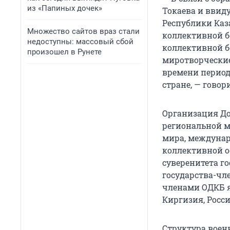
из «Папиных дочек»
Токаева и ввид
Республики Каз
Множество сайтов враз стали
коллективной бе
недоступны: массовый сбой
коллективной б
произошел в Рунете
миротворческие
времени период
стране, — говор
Организация До
региональной м
мира, междунар
коллективной о
суверенитета г
государства-чл
членами ОДКБ я
Киргизия, Росс
Структура воен