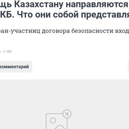
щь Казахстану направляются
КБ. Что они собой представл
ран-участниц договора безопасности вхо
1 191
 комментарий