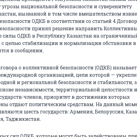
у угрозы национальной безопасности и суверенитету
ахстан, вызванной в том числе вмешательством извне,
зопасности ОДКБ в соответствии со статьей 4 Договор
езопасности принял решение направить Коллективн
 силы ОДКБ в Республику Казахстан на ограниченны
 с целью стабилизации и нормализации обстановки в
ится в сообщении.
говора о коллективной безопасности (ОДКБ) называет
еждународной организацией, цели которой — укрепл
одной и региональной безопасности и стабильности, 
снове независимости, территориальной целостности 
осударств-членов, приоритет в достижении которых
ены отдают политическим средствам. На данный мом
вляются шесть государств: Армения, Белоруссия, Каза
ия, Таджикистан.
ных сил ОДКБ, которые могут быть задействованы для