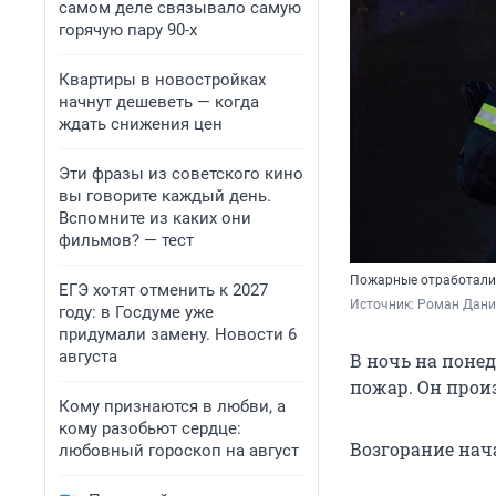
самом деле связывало самую
горячую пару 90-х
Квартиры в новостройках
начнут дешеветь — когда
ждать снижения цен
Эти фразы из советского кино
вы говорите каждый день.
Вспомните из каких они
фильмов? — тест
Пожарные отработали
ЕГЭ хотят отменить к 2027
Источник: 
Роман Дани
году: в Госдуме уже
придумали замену. Новости 6
августа
В ночь на поне
пожар. Он прои
Кому признаются в любви, а
кому разобьют сердце:
Возгорание нача
любовный гороскоп на август