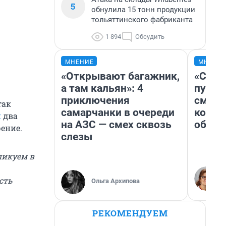
5
обнулила 15 тонн продукции
тольяттинского фабриканта
1 894
Обсудить
МНЕНИЕ
МНЕНИ
«Открывают багажник,
«Спут
а там кальян»: 4
пургу»
приключения
смерт
так
самарчанки в очереди
котор
и
два
на АЗС — смех сквозь
обнар
ение.
слезы
ликуем в
сть
Ольга Архипова
РЕКОМЕНДУЕМ