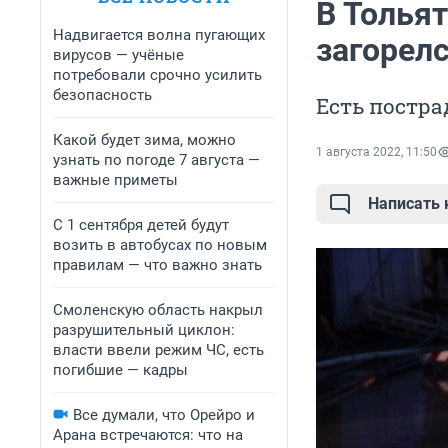
В Толья
Надвигается волна пугающих
загорел
вирусов — учёные
потребовали срочно усилить
безопасность
Есть постр
Какой будет зима, можно
1 августа 2022, 11:50
узнать по погоде 7 августа —
важные приметы
Написать
С 1 сентября детей будут
возить в автобусах по новым
правилам — что важно знать
Смоленскую область накрыл
разрушительный циклон:
власти ввели режим ЧС, есть
погибшие — кадры
Все думали, что Орейро и
Арана встречаются: что на