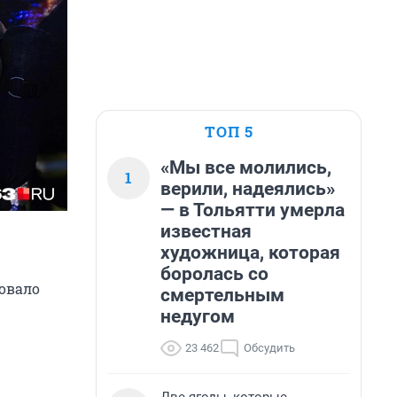
ТОП 5
«Мы все молились,
1
верили, надеялись»
— в Тольятти умерла
известная
художница, которая
боролась со
ровало
смертельным
недугом
23 462
Обсудить