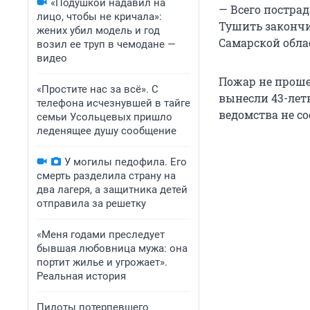
«Подушкой надавил на
— Всего постра
лицо, чтобы не кричала»:
Тушить закончил
жених убил модель и год
Самарской обла
возил ее труп в чемодане —
видео
Пожар не проше
«Простите нас за всё». С
вынесли 43-лет
телефона исчезнувшей в тайге
ведомства не с
семьи Усольцевых пришло
леденящее душу сообщение
У могилы педофила. Его
смерть разделила страну на
два лагеря, а защитника детей
отправила за решетку
«Меня годами преследует
бывшая любовница мужа: она
портит жилье и угрожает».
Реальная история
Пилоты потерпевшего