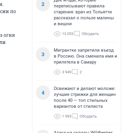
Две ягоды, которые
2
и.
переписывают правила
ссии по
старения: врач из Тольятти
рассказал о пользе малины
и вишни
13 053
Обсудить
з огня
ели
Мигрантке запретили въезд
3
в Россию. Она сменила имя и
прилетела в Самару
3 949
2
Освежают и делают моложе:
4
лучшие стрижки для женщин
после 40 — топ стильных
вариантов от стилиста
1 993
Обсудить
Атака на склады Wildberries