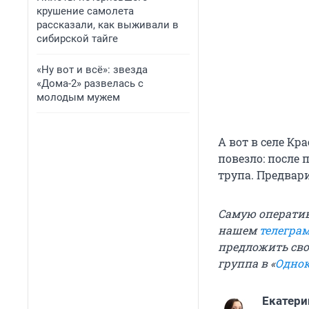
крушение самолета
рассказали, как выживали в
сибирской тайге
«Ну вот и всё»: звезда
«Дома-2» развелась с
молодым мужем
А вот в селе Кр
повезло: после
трупа. Предвар
Самую операти
нашем
телегра
предложить свои
группа в «
Однок
Екатери