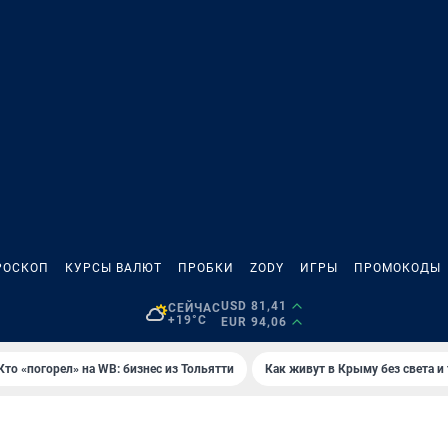
РОСКОП
КУРСЫ ВАЛЮТ
ПРОБКИ
ZODY
ИГРЫ
ПРОМОКОДЫ
USD 81,41
СЕЙЧАС
+19°C
EUR 94,06
Кто «погорел» на WB: бизнес из Тольятти
Как живут в Крыму без света и