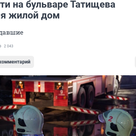
тти на бульваре Татищева
ся жилой дом
адавшие
2 043
 комментарий