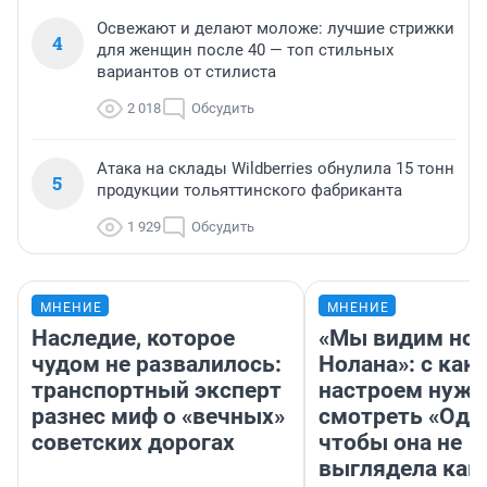
Освежают и делают моложе: лучшие стрижки
4
для женщин после 40 — топ стильных
вариантов от стилиста
2 018
Обсудить
Атака на склады Wildberries обнулила 15 тонн
5
продукции тольяттинского фабриканта
1 929
Обсудить
МНЕНИЕ
МНЕНИЕ
Наследие, которое
«Мы видим нов
чудом не развалилось:
Нолана»: с как
транспортный эксперт
настроем нужн
разнес миф о «вечных»
смотреть «Оди
советских дорогах
чтобы она не
выглядела как