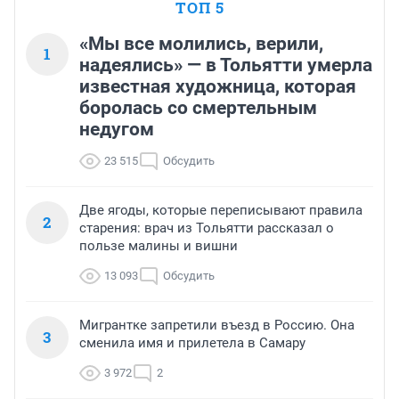
ТОП 5
«Мы все молились, верили,
1
надеялись» — в Тольятти умерла
известная художница, которая
боролась со смертельным
недугом
23 515
Обсудить
Две ягоды, которые переписывают правила
2
старения: врач из Тольятти рассказал о
пользе малины и вишни
13 093
Обсудить
Мигрантке запретили въезд в Россию. Она
3
сменила имя и прилетела в Самару
3 972
2