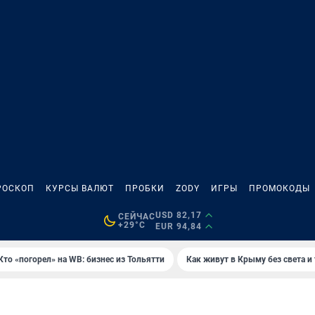
РОСКОП
КУРСЫ ВАЛЮТ
ПРОБКИ
ZODY
ИГРЫ
ПРОМОКОДЫ
USD 82,17
СЕЙЧАС
+29°C
EUR 94,84
Кто «погорел» на WB: бизнес из Тольятти
Как живут в Крыму без света и