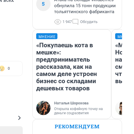
5
обнулила 15 тонн продукции
тольяттинского фабриканта
1 947
Обсудить
МНЕНИЕ
МНЕНИ
«Покупаешь кота в
«Мы в
мешке»:
Нолан
предприниматель
настр
рассказала, как на
смотр
0
самом деле устроен
чтобы
бизнес со складами
выгля
дешевых товаров
Наталья Шорохова
Открыла кофейную точку на
деньги соцразвития
РЕКОМЕНДУЕМ