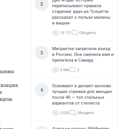
Две ягоды, которые
2
переписывают правила
старения: врач из Тольятти
рассказал о пользе малины
и вишни
13 111
Обсудить
Мигрантке запретили въезд
3
в Россию. Она сменила имя и
прилетела в Самару
3 984
2
ованию
лизация
Освежают и делают моложе:
4
лучшие стрижки для женщин
и
после 40 — топ стильных
ндом.
вариантов от стилиста
2 023
Обсудить
и
 всех
Атака на склады Wildberries