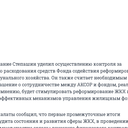
ание Степашин уделил осуществлению контроля за
 расходования средств Фонда содействия реформир
нального хозяйства. Он также считает необходимым
ашение о сотрудничестве между АКСОР и фондом, реа
го мнению, будет стимулировать реформирование ЖКХ 
эффективных механизмов управления жилищным фо
палаты сообщил, что первые промежуточные итоги
удита состояния и развития сферы ЖКХ, в проведени
мают участие органы внешнего финансового контроля