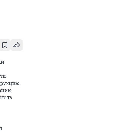
ии
сти
трукцию,
иации
атель
н