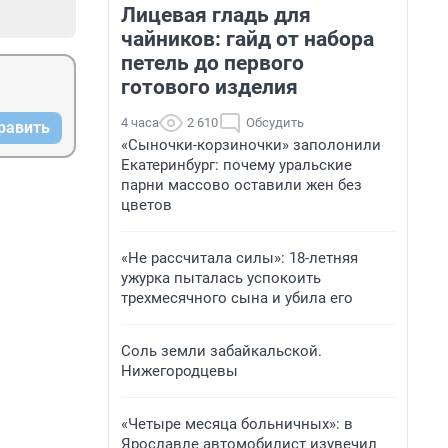
Лицевая гладь для
чайников: гайд от набора
петель до первого
готового изделия
4 часа
2 610
Обсудить
равить
«Сыночки-корзиночки» заполонили
Екатеринбург: почему уральские
парни массово оставили жен без
цветов
«Не рассчитала силы»: 18-летняя
ужурка пыталась успокоить
трехмесячного сына и убила его
Соль земли забайкальской.
Нижегородцевы
«Четыре месяца больничных»: в
Ярославле автомобилист изувечил