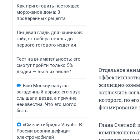
Как приготовить настоящее
мороженое дома: 3
проверенных рецепта
Лицевая гладь для чайников:
гайд от набора петель до
первого готового изделия
Тест на внимательность: его
смогут пройти только 5%
Отдельное вним
людей — вы в их числе?
эффективностью
жилищно-комму
Всю Москву напугал
загадочный взрыв: его звук
заключить согл
слышали везде, а причина
которого, по е
неизвестна. Что это могло
формирование 
быть
Глава Счетной 
«Смели гибриды Voyah». В
России возник дефицит
комплексного а
электромобилей
которого прини