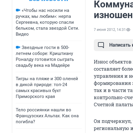
Коммуна
«Чтобы нас носили на
изношен
ручках, мы любим»: нерпа
Сергеевна, которую спасли
бельком, стала звездой Сети.
7 июня 2012, 14:31
Видео
Написать
Звездные гости в 500-
летнем соборе: Криштиану
Роналду готовится сыграть
Износ объектов
свадьбу века на Мадейре
составляет бол
управления и н
Тигры на пляже и 300 оленей
формирования з
в дикой природе: топ-24
так и в части т
самых красивых бухт
Приморского края
контрольно-сче
Счетной палаты 
Тело россиянки нашли во
Французских Альпах. Как она
Он подчеркнул,
погибла?
региональную и