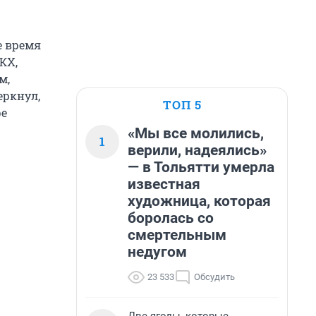
е время
КХ,
м,
еркнул,
ТОП 5
ре
«Мы все молились,
1
верили, надеялись»
— в Тольятти умерла
известная
художница, которая
боролась со
смертельным
недугом
23 533
Обсудить