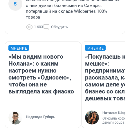
5
о чем думает бизнесмен из Самары,
потерявший на складе Wildberries 100%
товара
1 603
Обсудить
МНЕНИЕ
МНЕНИЕ
«Мы видим нового
«Покупаешь ко
Нолана»: с каким
мешке»:
настроем нужно
предпринимат
смотреть «Одиссею»,
рассказала, как
чтобы она не
самом деле ус
выглядела как фиаско
бизнес со скл
дешевых това
Наталья Шорох
Надежда Губарь
Открыла кофейн
деньги соцразв