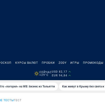
РОСКОП
КУРСЫ ВАЛЮТ
ПРОБКИ
ZODY
ИГРЫ
ПРОМОКОДЫ
USD 82,17
СЕЙЧАС
+29°C
EUR 94,84
Кто «погорел» на WB: бизнес из Тольятти
Как живут в Крыму без света и
Е ТЕСТЫ
ТЕСТ