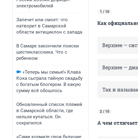
электромобилей
1 / 10
Запечет или смоет: что
Как официально
натворит в Самарской
области антициклон с запада
Верхнее — сис
В Самаре закончили поиски
шестиклассника. Что с
ребенком
Верхнее — диа
«Теперь мы семья!» Клава
Кока сыграла тайную свадьбу
с богатым блогером. В какую
Так и называю
сумму всё обошлось
Обновленный список пляжей
в Самарской области, где
2 / 10
нельзя купаться. Он
А чем отличает
сократился
«Сами кормите свои будущие