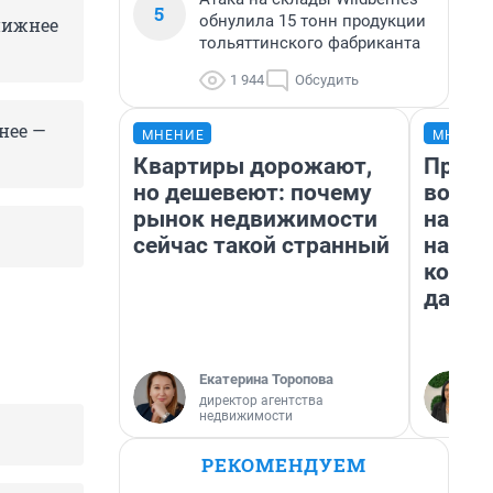
5
обнулила 15 тонн продукции
 нижнее
тольяттинского фабриканта
1 944
Обсудить
нее —
МНЕНИЕ
МНЕНИ
Квартиры дорожают,
Прода
но дешевеют: почему
возьм
рынок недвижимости
нам г
сейчас такой странный
налог
косне
даже 
Екатерина Торопова
директор агентства
недвижимости
РЕКОМЕНДУЕМ