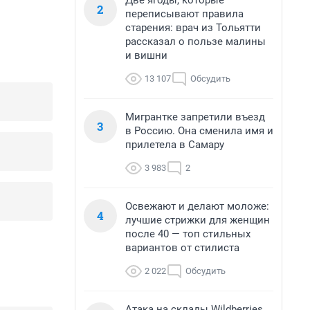
Две ягоды, которые
2
переписывают правила
старения: врач из Тольятти
рассказал о пользе малины
и вишни
13 107
Обсудить
Мигрантке запретили въезд
3
в Россию. Она сменила имя и
прилетела в Самару
3 983
2
Освежают и делают моложе:
4
лучшие стрижки для женщин
после 40 — топ стильных
вариантов от стилиста
2 022
Обсудить
Атака на склады Wildberries