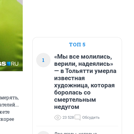
ТОП 5
«Мы все молились,
1
верили, надеялись»
— в Тольятти умерла
известная
художница, которая
боролась со
змерять,
смертельным
телей...
недугом
жете
23 528
Обсудить
скорее