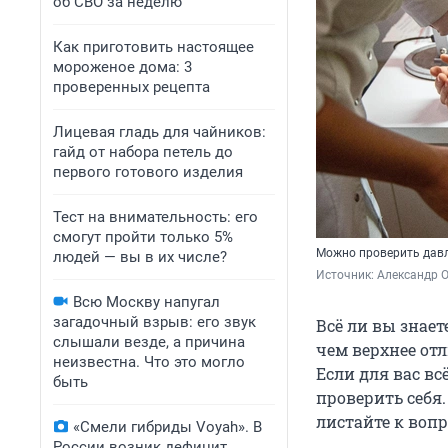
об СВО за неделю
Как приготовить настоящее
мороженое дома: 3
проверенных рецепта
Лицевая гладь для чайников:
гайд от набора петель до
первого готового изделия
Тест на внимательность: его
смогут пройти только 5%
Можно проверить давле
людей — вы в их числе?
Источник: 
Александр 
Всю Москву напугал
загадочный взрыв: его звук
Всё ли вы знает
слышали везде, а причина
чем верхнее отл
неизвестна. Что это могло
Если для вас вс
быть
проверить себя.
листайте к вопр
«Смели гибриды Voyah». В
России возник дефицит