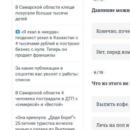
В Самарской области клещи
Давление можно
покусали больше тысячи
детей
Конечно, поче
«Я ехал в никуда»:
геодезист уехал в Казахстан с
4 тысячами рублей и построил
бизнес с нуля. Теперь он
Нет, перед из
продает франшизы
За какие публикации в
6 / 10
соцсетях вас уволят с работы:
список
Что из этого
не
В Самарской области 4
человека пострадали в ДТП с
Выпить кофе.
«семеркой» и «Вестой»
«Она крикнула: „Дядя Боря!“»
25-летняя туристка исчезла
Лечь на пол и
ночью у океана во Вьетнаме.