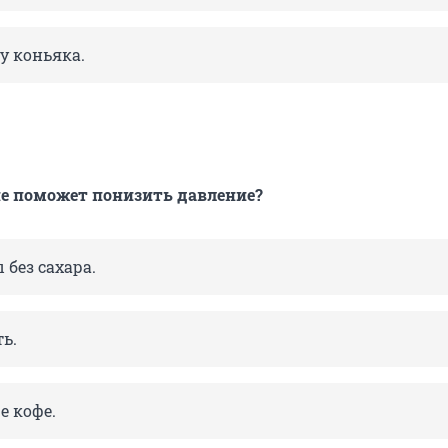
у коньяка.
е поможет
понизить давление?
 без сахара.
ь.
е кофе.