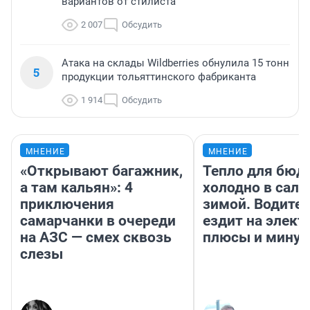
вариантов от стилиста
2 007
Обсудить
Атака на склады Wildberries обнулила 15 тонн
5
продукции тольяттинского фабриканта
1 914
Обсудить
МНЕНИЕ
МНЕНИЕ
«Открывают багажник,
Тепло для бюд
а там кальян»: 4
холодно в сало
приключения
зимой. Водител
самарчанки в очереди
ездит на элект
на АЗС — смех сквозь
плюсы и мину
слезы