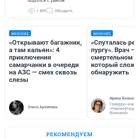
боролся с раком
1 495
Обсудить
МНЕНИЕ
МНЕНИЕ
«Открывают багажник,
«Спуталась реч
а там кальян»: 4
пургу». Врач — 
приключения
смертельном д
самарчанки в очереди
который слож
на АЗС — смех сквозь
обнаружить
слезы
Ирина Волкова
Главврач клини
Ольга Архипова
«Реабилитация 
Волковой»
РЕКОМЕНДУЕМ