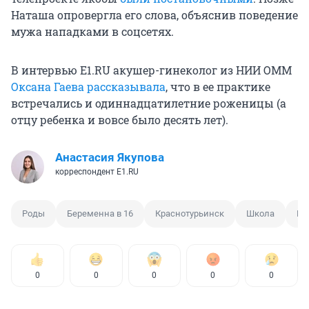
Наташа опровергла его слова, объяснив поведение
мужа нападками в соцсетях.
В интервью E1.RU акушер-гинеколог из НИИ ОММ
Оксана Гаева рассказывала
, что в ее практике
встречались и одиннадцатилетние роженицы (а
отцу ребенка и вовсе было десять лет).
Анастасия Якупова
корреспондент E1.RU
Роды
Беременна в 16
Краснотурьинск
Школа
Ин
0
0
0
0
0