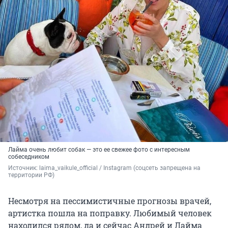
Лайма очень любит собак — это ее свежее фото с интересным
собеседником
Источник: 
laima_vaikule_official / Instagram (соцсеть запрещена на 
территории РФ)
Несмотря на пессимистичные прогнозы врачей,
артистка пошла на поправку. Любимый человек
находился рядом, да и сейчас Андрей и Лайма