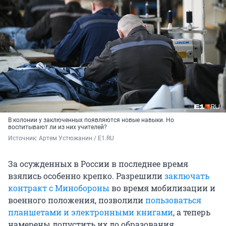
В колонии у заключенных появляются новые навыки. Но
воспитывают ли из них учителей?
Источник: 
Артем Устюжанин / E1.RU
За осужденных в России в последнее время
взялись особенно крепко. Разрешили
заключать
контракт с Минобороны
во время мобилизации и
военного положения, позволили
пользоваться
планшетами и электронными книгами
, а теперь
намерены допустить их до образования.