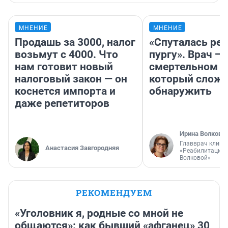
МНЕНИЕ
МНЕНИЕ
Продашь за 3000, налог
«Спуталась реч
возьмут с 4000. Что
пургу». Врач — 
нам готовит новый
смертельном д
налоговый закон — он
который слож
коснется импорта и
обнаружить
даже репетиторов
Ирина Волкова
Главврач клини
Анастасия Завгородняя
«Реабилитация 
Волковой»
РЕКОМЕНДУЕМ
«Уголовник я, родные со мной не
общаются»: как бывший «афганец» 30