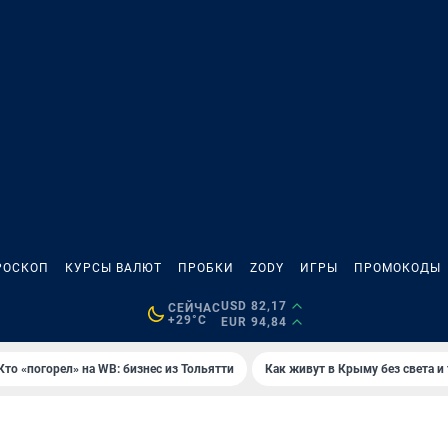
РОСКОП
КУРСЫ ВАЛЮТ
ПРОБКИ
ZODY
ИГРЫ
ПРОМОКОДЫ
USD 82,17
СЕЙЧАС
+29°C
EUR 94,84
Кто «погорел» на WB: бизнес из Тольятти
Как живут в Крыму без света и