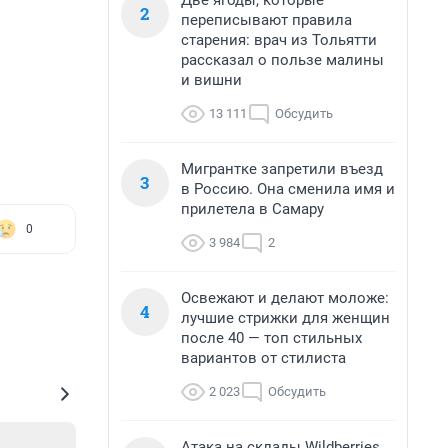
Две ягоды, которые
2
переписывают правила
старения: врач из Тольятти
рассказал о пользе малины
и вишни
13 111
Обсудить
Мигрантке запретили въезд
3
в Россию. Она сменила имя и
прилетела в Самару
0
3 984
2
Освежают и делают моложе:
4
лучшие стрижки для женщин
после 40 — топ стильных
вариантов от стилиста
2 023
Обсудить
Атака на склады Wildberries