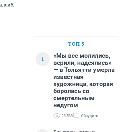
алсиб,
ТОП 5
«Мы все молились,
1
верили, надеялись»
— в Тольятти умерла
известная
художница, которая
боролась со
смертельным
недугом
23 533
Обсудить