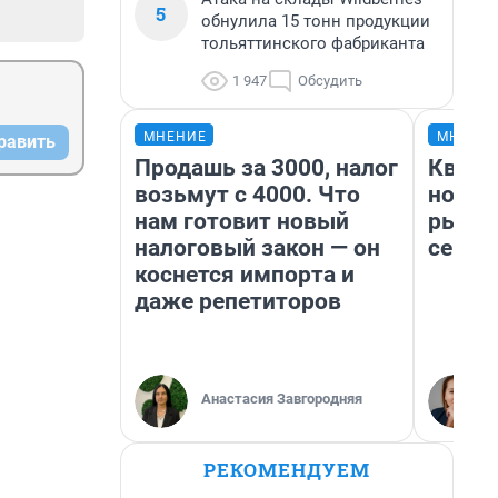
5
обнулила 15 тонн продукции
тольяттинского фабриканта
1 947
Обсудить
МНЕНИЕ
МНЕНИ
равить
Продашь за 3000, налог
Кварт
возьмут с 4000. Что
но де
нам готовит новый
рынок
налоговый закон — он
сейча
коснется импорта и
даже репетиторов
Анастасия Завгородняя
РЕКОМЕНДУЕМ