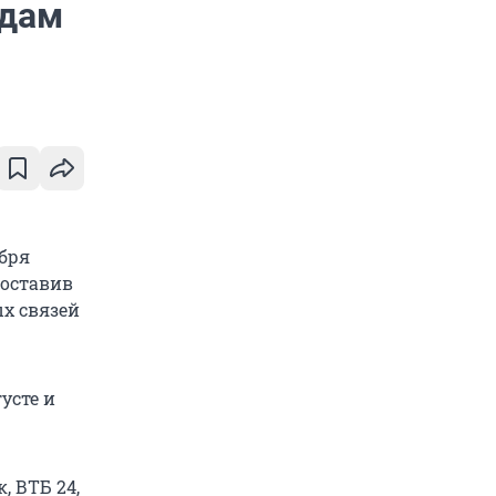
адам
бря
составив
ых связей
усте и
, ВТБ 24,