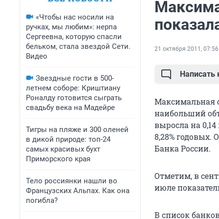
Максима
«Чтобы нас носили на
показал
ручках, мы любим»: нерпа
Сергеевна, которую спасли
бельком, стала звездой Сети.
21 октября 2011, 07:56
Видео
Написать
Звездные гости в 500-
летнем соборе: Криштиану
Роналду готовится сыграть
Максимальная с
свадьбу века на Мадейре
наибольший объ
выросла на 0,14
Тигры на пляже и 300 оленей
8,28% годовых.
в дикой природе: топ-24
Банка России.
самых красивых бухт
Приморского края
Отметим, в сент
Тело россиянки нашли во
июле показатель
Французских Альпах. Как она
погибла?
В список банков