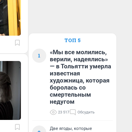
ТОП 5
«Мы все молились,
1
верили, надеялись»
— в Тольятти умерла
известная
художница, которая
боролась со
смертельным
недугом
23 517
Обсудить
Две ягоды, которые