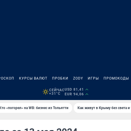
РОСКОП
КУРСЫ ВАЛЮТ
ПРОБКИ
ZODY
ИГРЫ
ПРОМОКОДЫ
USD 81,41
СЕЙЧАС
+31°C
EUR 94,06
Кто «погорел» на WB: бизнес из Тольятти
Как живут в Крыму без света и