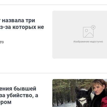
 назвала три
з-за которых не
то
вения бывшей
за убийство, а
ером