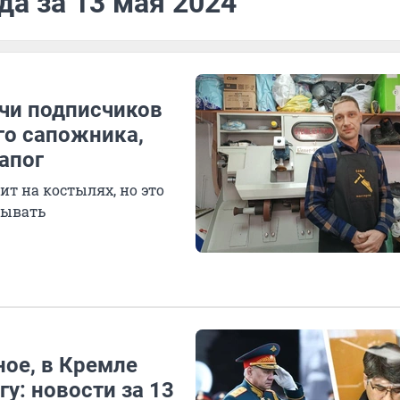
да за 13 мая 2024
ячи подписчиков
го сапожника,
апог
т на костылях, но это
тывать
ое, в Кремле
у: новости за 13