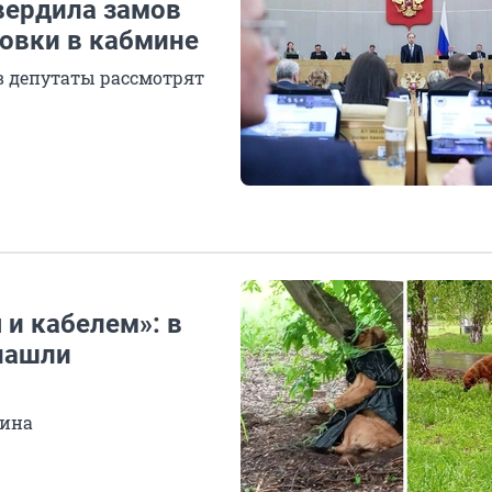
вердила замов
овки в кабмине
 депутаты рассмотрят
 и кабелем»: в
нашли
яина