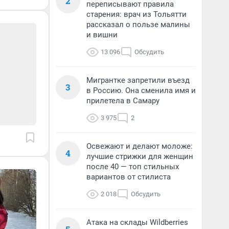
2
переписывают правила
старения: врач из Тольятти
рассказал о пользе малины
и вишни
13 096
Обсудить
Мигрантке запретили въезд
3
в Россию. Она сменила имя и
прилетела в Самару
3 975
2
Освежают и делают моложе:
4
лучшие стрижки для женщин
после 40 — топ стильных
вариантов от стилиста
2 018
Обсудить
Атака на склады Wildberries