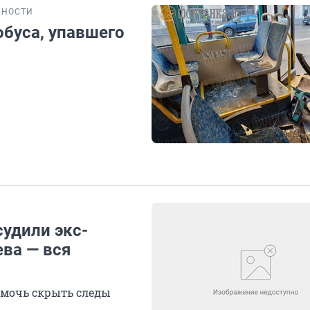
БНОСТИ
обуса, упавшего
судили экс-
ва — вся
омочь скрыть следы