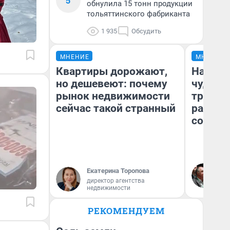
5
обнулила 15 тонн продукции
тольяттинского фабриканта
1 935
Обсудить
МНЕНИЕ
МНЕНИЕ
Квартиры дорожают,
Наслед
но дешевеют: почему
чудом 
рынок недвижимости
трансп
сейчас такой странный
разнес
советс
Ол
Екатерина Торопова
Бл
директор агентства
вл
недвижимости
би
РЕКОМЕНДУЕМ