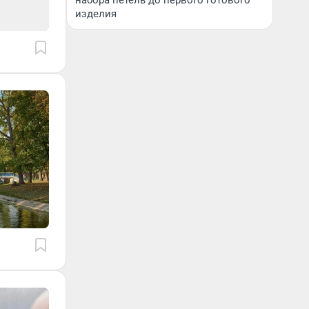
набора петель до первого готового
изделия