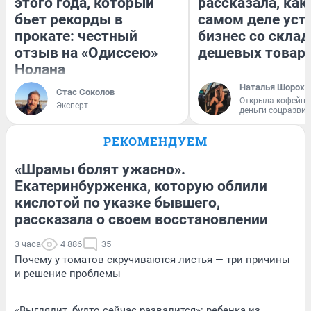
этого года, который
рассказала, как
бьет рекорды в
самом деле уст
прокате: честный
бизнес со скла
отзыв на «Одиссею»
дешевых товар
Нолана
Наталья Шорохо
Стас Соколов
Открыла кофейну
Эксперт
деньги соцразви
РЕКОМЕНДУЕМ
«Шрамы болят ужасно».
Екатеринбурженка, которую облили
кислотой по указке бывшего,
рассказала о своем восстановлении
3 часа
4 886
35
Почему у томатов скручиваются листья — три причины
и решение проблемы
«Выглядит, будто сейчас развалится»: ребенка из