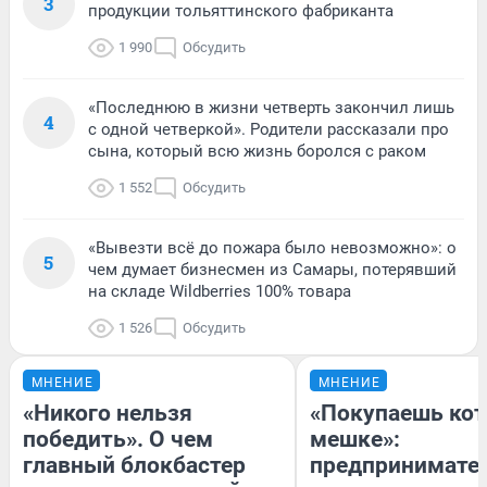
3
продукции тольяттинского фабриканта
1 990
Обсудить
«Последнюю в жизни четверть закончил лишь
4
с одной четверкой». Родители рассказали про
сына, который всю жизнь боролся с раком
1 552
Обсудить
«Вывезти всё до пожара было невозможно»: о
5
чем думает бизнесмен из Самары, потерявший
на складе Wildberries 100% товара
1 526
Обсудить
МНЕНИЕ
МНЕНИЕ
«Никого нельзя
«Покупаешь кот
победить». О чем
мешке»:
главный блокбастер
предпринимате