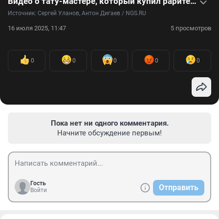
Видео о тату-мастере, который купил раритетный Chevrolet и стал первым за Уралом лоурайдером
Источник: 
Сергей Уланов, Антон Дигаев / NGS.RU
16 июля 2025, 11:47
5 просмотров
0
0
0
0
0
Пока нет ни одного комментария.
Начните обсуждение первым!
Гость
Отправить
Войти