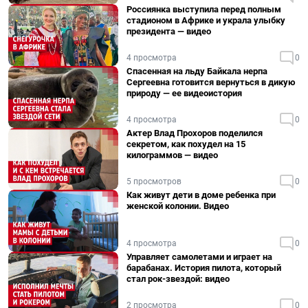
Россиянка выступила перед полным
стадионом в Африке и украла улыбку
президента — видео
4 просмотра
0
Спасенная на льду Байкала нерпа
Сергеевна готовится вернуться в дикую
природу — ее видеоистория
4 просмотра
0
Актер Влад Прохоров поделился
секретом, как похудел на 15
килограммов — видео
5 просмотров
0
Как живут дети в доме ребенка при
женской колонии. Видео
4 просмотра
0
Управляет самолетами и играет на
барабанах. История пилота, который
стал рок-звездой: видео
2 просмотра
0