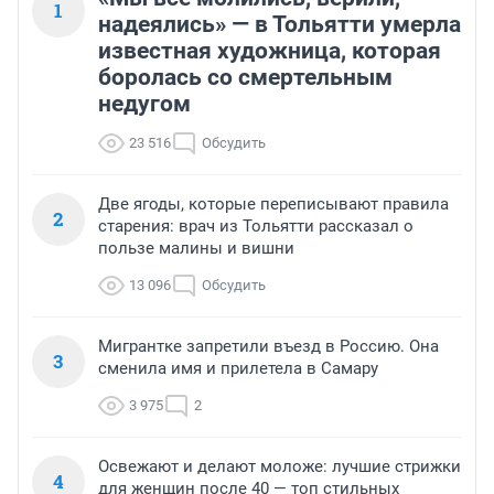
1
надеялись» — в Тольятти умерла
известная художница, которая
боролась со смертельным
недугом
23 516
Обсудить
Две ягоды, которые переписывают правила
2
старения: врач из Тольятти рассказал о
пользе малины и вишни
13 096
Обсудить
Мигрантке запретили въезд в Россию. Она
3
сменила имя и прилетела в Самару
3 975
2
Освежают и делают моложе: лучшие стрижки
4
для женщин после 40 — топ стильных