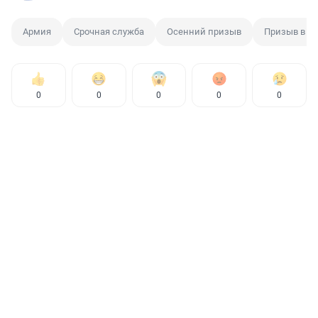
Армия
Срочная служба
Осенний призыв
Призыв в а
0
0
0
0
0