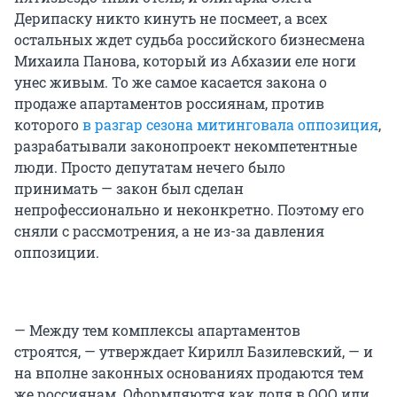
Дерипаску никто кинуть не посмеет, а всех
остальных ждет судьба российского бизнесмена
Михаила Панова, который из Абхазии еле ноги
унес живым. То же самое касается закона о
продаже апартаментов россиянам, против
которого
в разгар сезона митинговала оппозиция
,
разрабатывали законопроект некомпетентные
люди. Просто депутатам нечего было
принимать — закон был сделан
непрофессионально и неконкретно. Поэтому его
сняли с рассмотрения, а не из-за давления
оппозиции.
— Между тем комплексы апартаментов
строятся, — утверждает Кирилл Базилевский, — и
на вполне законных основаниях продаются тем
же россиянам. Оформляются как доля в ООО или