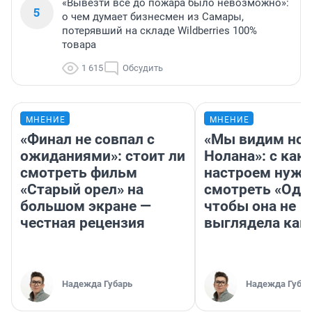
«Вывезти всё до пожара было невозможно»:
5
о чем думает бизнесмен из Самары,
потерявший на складе Wildberries 100%
товара
1 615
Обсудить
МНЕНИЕ
МНЕНИЕ
«Финал не совпал с
«Мы видим нов
ожиданиями»: стоит ли
Нолана»: с как
смотреть фильм
настроем нужн
«Старый орел» на
смотреть «Оди
большом экране —
чтобы она не
честная рецензия
выглядела как
Надежда Губарь
Надежда Губар